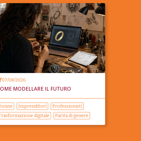
07/08/2026
OME MODELLARE IL FUTURO
Donne
Imprenditori
Professionisti
Trasformazione digitale
Parità di genere