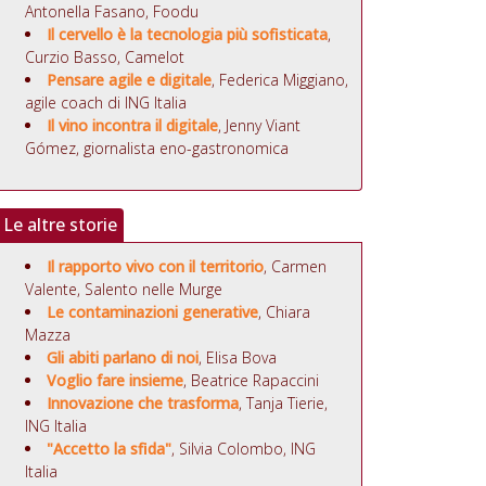
Antonella Fasano, Foodu
Il cervello è la tecnologia più sofisticata
,
Curzio Basso, Camelot
Pensare agile e digitale
, Federica Miggiano,
agile coach di ING Italia
Il vino incontra il digitale
,
Jenny Viant
Gómez,
giornalista eno-gastronomica
Le altre storie
Il rapporto vivo con il territorio
, Carmen
Valente, Salento nelle Murge
Le contaminazioni generative
, Chiara
Mazza
Gli abiti parlano di noi
, Elisa Bova
Voglio fare insieme
, Beatrice Rapaccini
Innovazione che trasforma
, Tanja Tierie,
ING Italia
"Accetto la sfida"
, Silvia Colombo, ING
Italia