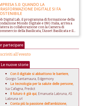
MPRESA 5.0: QUANDO LA
RASFORMAZIONE DIGITALE SI FA
OSTENIBILE
ob Digital Lab, il programma di formazione della
ondazione Mondo Digitale e ING Italia, arriva a
atera in collaborazione con la Camera di
ommercio della Basilicata, l’Asset Basilicata e il...
r partecipare
Iscriviti all'evento
Le nuove storie
Con il digitale si abbattono le barriere
,
Giorgio Santamaura, Edgemony
La tecnologia per la salute delle persone
,
Isa Cafagna, Predict
Il futuro è già qui
, Emanuela Labruna, AS
Labruna srl
Conta più la passione dell'ambizione
,