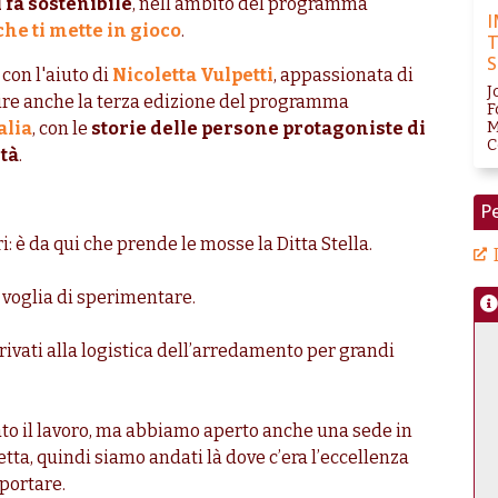
 fa sostenibile
, nell’ambito del programma
I
che ti mette in gioco
.
T
S
con l'aiuto di
Nicoletta Vulpetti
, appassionata di
J
hire anche la terza edizione del programma
F
M
alia
, con le
storie delle persone protagoniste di
C
tà
.
Pe
: è da qui che prende le mosse la Ditta Stella.
 voglia di sperimentare.
rivati alla logistica dell’arredamento per grandi
ato il lavoro, ma abbiamo aperto anche una sede in
etta, quindi siamo andati là dove c’era l’eccellenza
portare.