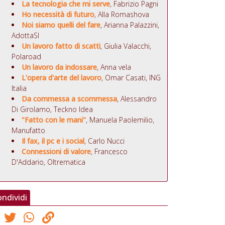
La tecnologia che mi serve
, Fabrizio Pagni
Ho necessità di futuro
, Alla Romashova
Noi siamo quelli del fare
, Arianna Palazzini,
AdottaSI
Un lavoro fatto di scatti
, Giulia Valacchi,
Polaroad
Un lavoro da indossare
, Anna vela
L'opera d'arte del lavoro
, Omar Casati, ING
Italia
Da commessa a scommessa
, Alessandro
Di Girolamo, Teckno Idea
"Fatto con le mani"
, Manuela Paolemilio,
Manufatto
Il fax, il pc e i social
, Carlo Nucci
Connessioni di valore
, Francesco
D'Addario, Oltrematica
ndividi