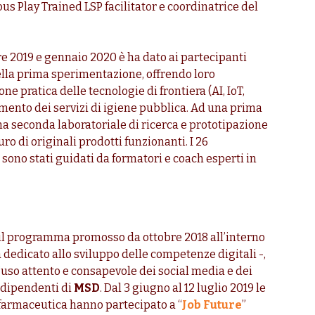
ous Play Trained LSP facilitator e coordinatrice del
re 2019 e gennaio 2020 è ha dato ai partecipanti
ella prima sperimentazione, offrendo loro
e pratica delle tecnologie di frontiera (AI, IoT,
amento dei servizi di igiene pubblica. Ad una prima
na seconda laboratoriale di ricerca e prototipazione
uro di originali prodotti funzionanti. I 26
, sono stati guidati da formatori e coach esperti in
, il programma promosso da ottobre 2018 all’interno
dedicato allo sviluppo delle competenze digitali -,
’uso attento e consapevole dei social media e dei
 dipendenti di
MSD
. Dal 3 giugno al 12 luglio 2019 le
 farmaceutica hanno partecipato a “
Job Future
”