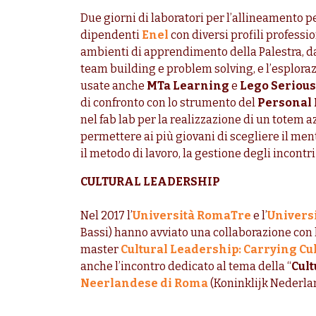
Due giorni di laboratori per l’allineamento p
dipendenti
Enel
con diversi profili professio
ambienti di apprendimento della Palestra, dal 
team building e problem solving, e l’esplora
usate anche
MTa Learning
e
Lego Serious
di confronto con lo strumento del
Personal
nel fab lab per la realizzazione di un totem 
permettere ai più giovani di scegliere il men
il metodo di lavoro, la gestione degli incontr
CULTURAL LEADERSHIP
Nel 2017 l’
Università RomaTre
e l’
Univers
Bassi) hanno avviato una collaborazione con 
master
Cultural Leadership: Carrying Cul
anche l’incontro dedicato al tema della “
Cul
Neerlandese di Roma
(Koninklijk Nederlan