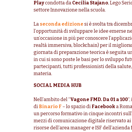
Play
condotta da
Cecilia Stajano
, Lego Seri
settore Innovazione nella scuola.
La
seconda edizione
si è svolta tra dicemb
l’opportunità di sviluppare le idee emerse n
un’occasione in più per conoscere l’applicazion
realtà immersiva, blockchain) per il miglior
giornata di preparazione teorica è seguita u
in cui si sono poste le basi per lo sviluppo fut
partecipanti, tutti professionisti della salute
materia.
SOCIAL MEDIA HUB
Nell’ambito del “
Vagone FMD. Da 01 a 100
“
di
Binario F
– lo spazio di
Facebook
a Roma 
un percorso formativo in cinque incontri sull
mezzi di comunicazione digitale riservato ai
risorse dell’area manager e ISF dell’azienda