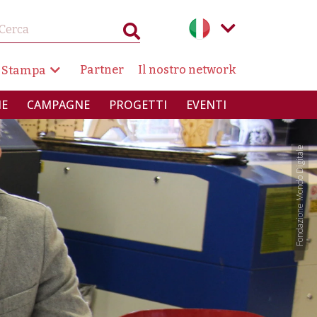
AZIONE SECONDARIA
Partner
Il nostro network
 Stampa
INCIPALE
IE
CAMPAGNE
PROGETTI
EVENTI
Fondazione Mondo Digitale