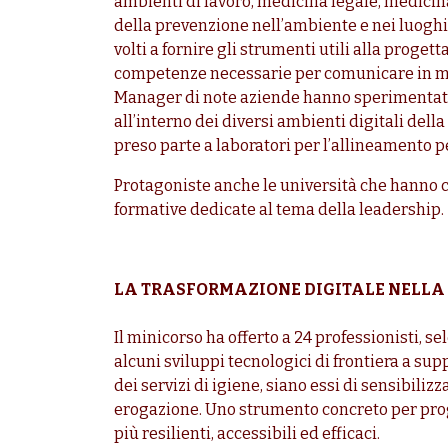
ambienti di lavoro, medicina legale, medicina 
della prevenzione nell’ambiente e nei luoghi d
volti a fornire gli strumenti utili alla proge
competenze necessarie per comunicare in mo
Manager di note aziende hanno sperimentat
all’interno dei diversi ambienti digitali del
preso parte a laboratori per l’allineamento p
Protagoniste anche le università che hanno co
formative dedicate al tema della leadership.
LA TRASFORMAZIONE DIGITALE NELLA
Il minicorso ha offerto a 24 professionisti, se
alcuni sviluppi tecnologici di frontiera a sup
dei servizi di igiene, siano essi di sensibili
erogazione. Uno strumento concreto per proge
più resilienti, accessibili ed efficaci.