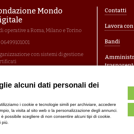
Piè di p
ondazione Mondo
Contatti
igitale
Lavora con
di operative a Roma, Milano e Torino
Bandi
I. 06499101001
ganizzazione con sistemi di gestione
Amministr
rtificati
trasparent
i En Iso 9001:2015
ima emissione 26/04/2007
litica per la parità di genere
lie alcuni dati personali dei
litica antibullismo
utilizziamo i cookie e tecnologie simili per archiviare, accedere
pio, la visita al sito web o la personalizzazione degli annunci.
, è possibile scegliere di non consentire alcuni tipi di cookie.
 più.