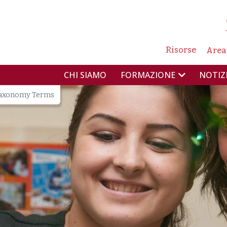
NAVIG
Risorse
Area
NAVIGAZIONE PR
CHI SIAMO
NOTIZ
FORMAZIONE
axonomy Terms