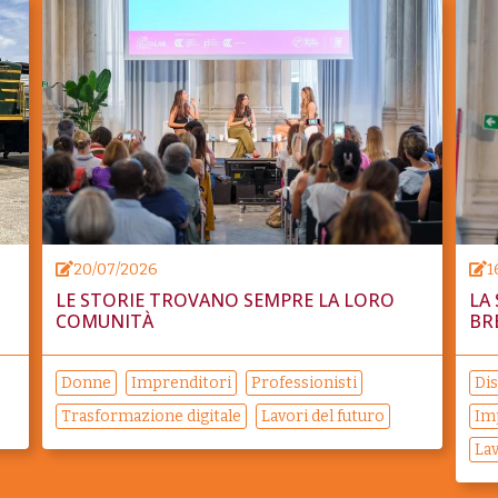
20/07/2026
1
LE STORIE TROVANO SEMPRE LA LORO
LA
COMUNITÀ
BR
Donne
Imprenditori
Professionisti
Dis
Trasformazione digitale
Lavori del futuro
Im
Lav