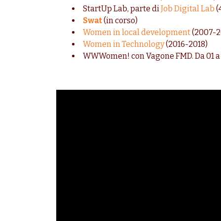
StartUp Lab, parte di
Job Digital Lab
(
Swat
(in corso)
Women in local development
(2007-2
Women in Technology
(2016-2018)
WWWomen! con Vagone FMD. Da 01 a 1