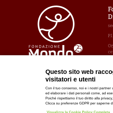
F
D
se
P.
Or
ce
Un
Pr
Po
Questo sito web raccog
Po
visitatori e utenti
Con il tuo consenso, noi e i nostri partner 
ed elaborare i dati personali come, ad esem
Poiché rispettiamo il tuo diritto alla privacy
Clicca su preferenze GDPR per saperne di
Visualizza la Cookie Policy Completa