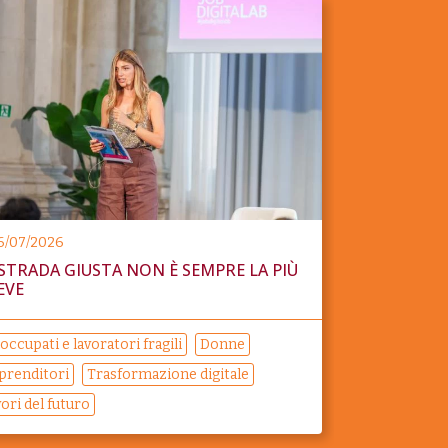
6/07/2026
 STRADA GIUSTA NON È SEMPRE LA PIÙ
EVE
occupati e lavoratori fragili
Donne
prenditori
Trasformazione digitale
ori del futuro