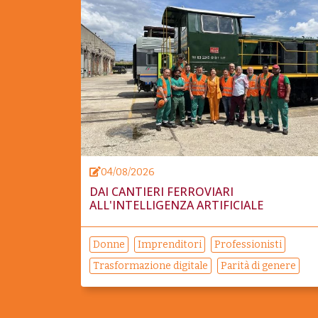
04/08/2026
DAI CANTIERI FERROVIARI
ALL'INTELLIGENZA ARTIFICIALE
Donne
Imprenditori
Professionisti
Trasformazione digitale
Parità di genere