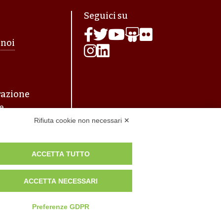
agina
Seguici su
 noi
azione
e
Rifiuta cookie non necessari ✕
ACCETTA TUTTO
ACCETTA NECESSARI
Preferenze GDPR