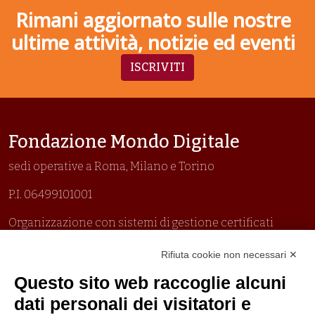
Rimani aggiornato sulle nostre
ultime attività, notizie ed eventi
ISCRIVITI
Fondazione Mondo Digitale
sedi operative a Roma, Milano e Torino
P.I. 06499101001
Organizzazione con sistemi di gestione certificati
Uni En Iso 9001:2015
Rifiuta cookie non necessari ✕
Prima emissione 26/04/2007
Politica per la parità di genere
Questo sito web raccoglie alcuni
Politica antibullismo
dati personali dei visitatori e