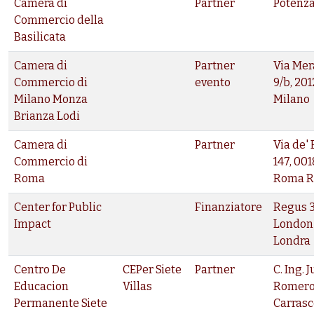
Camera di
Partner
Potenz
Commercio della
Basilicata
Camera di
Partner
Via Mer
Commercio di
evento
9/b, 20
Milano Monza
Milano
Brianza Lodi
Camera di
Partner
Via de'
Commercio di
147, 00
Roma
Roma 
Center for Public
Finanziatore
Regus 
Impact
London 
Londra
Centro De
CEPer Siete
Partner
C. Ing. 
Educacion
Villas
Romer
Permanente Siete
Carrasco