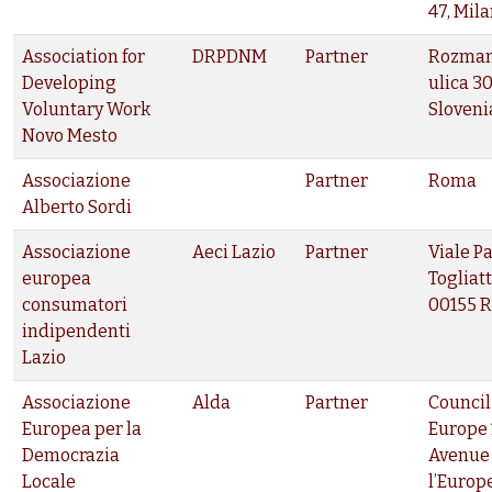
47, Mil
Association for
DRPDNM
Partner
Rozma
Developing
ulica 30
Voluntary Work
Sloveni
Novo Mesto
Associazione
Partner
Roma
Alberto Sordi
Associazione
Aeci Lazio
Partner
Viale P
europea
Togliatt
consumatori
00155 
indipendenti
Lazio
Associazione
Alda
Partner
Council
Europea per la
Europe 
Democrazia
Avenue
Locale
l’Europ