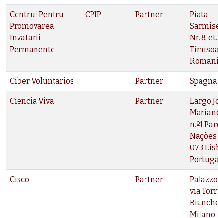
Centrul Pentru
CPIP
Partner
Piata
Promovarea
Sarmis
Invatarii
Nr. 8, et. 
Permanente
Timisoa
Roman
Ciber Voluntarios
Partner
Spagna
Ciencia Viva
Partner
Largo J
Marian
n.º1 Pa
Nações 
073 Lis
Portuga
Cisco
Partner
Palazzo
via Torr
Bianche
Milano