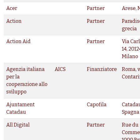
Acer
Partner
Arese, 
Action
Partner
Paradis
grecia
Action Aid
Partner
Via Car
14, 2012
Milano
Agenzia italiana
AICS
Finanziatore
Roma, v
per la
Contari
cooperazione allo
sviluppo
Ajuntament
Capofila
Catadau
Catadau
Spagna
All Digital
Partner
Rue du
Commer
1000 Br