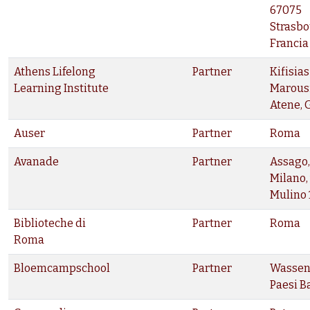
67075
Strasbo
Francia
Athens Lifelong
Partner
Kifisias
Learning Institute
Marousi,
Atene, 
Auser
Partner
Roma
Avanade
Partner
Assago,
Milano, 
Mulino 
Biblioteche di
Partner
Roma
Roma
Bloemcampschool
Partner
Wassen
Paesi B