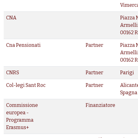
Vimerc
CNA
Piazza 
Armellin
00162 
Cna Pensionati
Partner
Piazza 
Armellin
00162 
CNRS
Partner
Parigi
Col-legi Sant Roc
Partner
Alicant
Spagna
Commissione
Finanziatore
europea -
Programma
Erasmus+