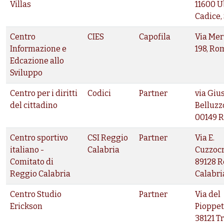
Villas
11600 U
Cadice,
Centro
CIES
Capofila
Via Me
Informazione e
198, Ro
Edcazione allo
Sviluppo
Centro per i diritti
Codici
Partner
via Giu
del cittadino
Belluzzo
00149 
Centro sportivo
CSI Reggio
Partner
Via E.
italiano -
Calabria
Cuzzocre
Comitato di
89128 R
Reggio Calabria
Calabri
Centro Studio
Partner
Via del
Erickson
Pioppet
38121 T