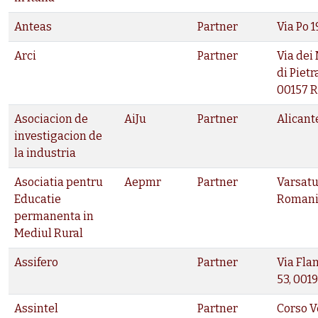
Anteas
Partner
Via Po 
Arci
Partner
Via dei
di Pietr
00157 
Asociacion de
AiJu
Partner
Alicant
investigacion de
la industria
Asociatia pentru
Aepmr
Partner
Varsatu
Educatie
Roman
permanenta in
Mediul Rural
Assifero
Partner
Via Fla
53, 001
Assintel
Partner
Corso V