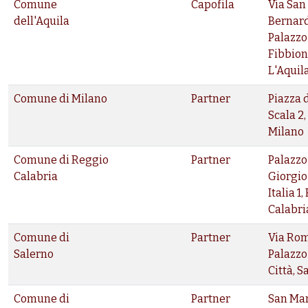
Comune
Capofila
Via San
dell'Aquila
Bernard
Palazzo
Fibbion
L'Aquil
Comune di Milano
Partner
Piazza 
Scala 2,
Milano
Comune di Reggio
Partner
Palazzo
Calabria
Giorgio
Italia 1
Calabri
Comune di
Partner
Via Rom
Salerno
Palazzo
Città, S
Comune di
Partner
San Ma