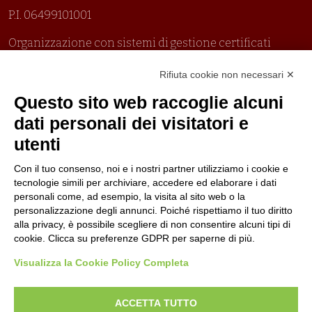
P.I. 06499101001
Organizzazione con sistemi di gestione certificati
Uni En Iso 9001:2015
Rifiuta cookie non necessari ✕
Prima emissione 26/04/2007
Politica per la parità di genere
Questo sito web raccoglie alcuni
Politica antibullismo
dati personali dei visitatori e
utenti
Con il tuo consenso, noi e i nostri partner utilizziamo i cookie e
tecnologie simili per archiviare, accedere ed elaborare i dati
personali come, ad esempio, la visita al sito web o la
Piè di pagina
Seguici su
Contatti
personalizzazione degli annunci. Poiché rispettiamo il tuo diritto
alla privacy, è possibile scegliere di non consentire alcuni tipi di
cookie. Clicca su preferenze GDPR per saperne di più.
Lavora con noi
Visualizza la Cookie Policy Completa
Bandi
ACCETTA TUTTO