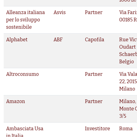
Alleanza italiana
Asvis
Partner
Via Fari
per lo sviluppo
00185 
sostenibile
Alphabet
ABF
Capofila
Rue Vic
Oudart 
Schaer
Belgio
Altroconsumo
Partner
Via Val
22, 201
Milano
Amazon
Partner
Milano,
Monte 
3/5
Ambasciata Usa
Investitore
Roma
in Italia