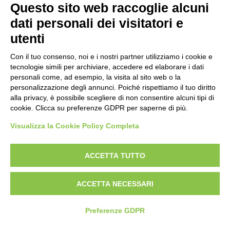
Politica per la parità di genere
Questo sito web raccoglie alcuni
Politica antibullismo
dati personali dei visitatori e
utenti
Con il tuo consenso, noi e i nostri partner utilizziamo i cookie e
tecnologie simili per archiviare, accedere ed elaborare i dati
personali come, ad esempio, la visita al sito web o la
Piè di pagina
Seguici su
Contatti
personalizzazione degli annunci. Poiché rispettiamo il tuo diritto
alla privacy, è possibile scegliere di non consentire alcuni tipi di
cookie. Clicca su preferenze GDPR per saperne di più.
Lavora con noi
Visualizza la Cookie Policy Completa
Bandi
ACCETTA TUTTO
Amministrazione
trasparente
ACCETTA NECESSARI
Preferenze GDPR
© 2026 Fondazione Mondo Digitale