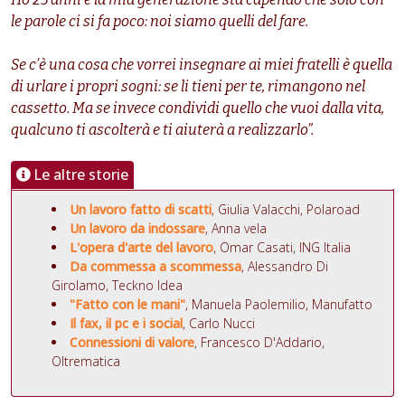
le parole ci si fa poco: noi siamo quelli del fare.
Se c’è una cosa che vorrei insegnare ai miei fratelli è quella
di urlare i propri sogni: se li tieni per te, rimangono nel
cassetto. Ma se invece condividi quello che vuoi dalla vita,
qualcuno ti ascolterà e ti aiuterà a realizzarlo”.
Le altre storie
Un lavoro fatto di scatti
, Giulia Valacchi, Polaroad
Un lavoro da indossare
, Anna vela
L'opera d'arte del lavoro
, Omar Casati, ING Italia
Da commessa a scommessa
, Alessandro Di
Girolamo, Teckno Idea
"Fatto con le mani"
, Manuela Paolemilio, Manufatto
Il fax, il pc e i social
, Carlo Nucci
Connessioni di valore
, Francesco D'Addario,
Oltrematica