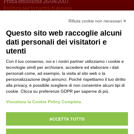
Prima emissione 26/04/2007
Politica per la parità di genere
Politica antibullismo
Rifiuta cookie non necessari ✕
Questo sito web raccoglie alcuni
dati personali dei visitatori e
utenti
Piè di pagina
Seguici su
Contatti
Con il tuo consenso, noi e i nostri partner utilizziamo i cookie e
tecnologie simili per archiviare, accedere ed elaborare i dati
Lavora con noi
personali come, ad esempio, la visita al sito web o la
personalizzazione degli annunci. Poiché rispettiamo il tuo diritto
alla privacy, è possibile scegliere di non consentire alcuni tipi di
Bandi
cookie. Clicca su preferenze GDPR per saperne di più.
Visualizza la Cookie Policy Completa
Amministrazione
trasparente
ACCETTA TUTTO