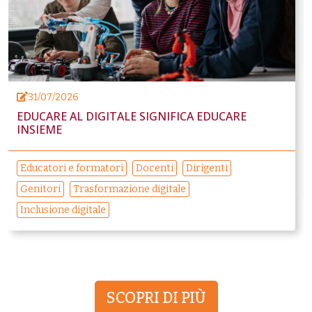
31/07/2026
EDUCARE AL DIGITALE SIGNIFICA EDUCARE
INSIEME
Educatori e formatori
Docenti
Dirigenti
Genitori
Trasformazione digitale
Inclusione digitale
SCOPRI DI PIÙ