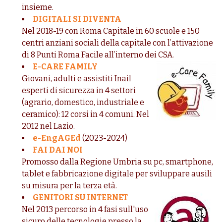
insieme.
DIGITALI SI DIVENTA
Nel 2018-19 con Roma Capitale in 60 scuole e 150
centri anziani sociali della capitale con l’attivazione
di 8 Punti Roma Facile all’interno dei CSA.
E-CARE FAMILY
Giovani, adulti e assistiti Inail
esperti di sicurezza in 4 settori
(agrario, domestico, industriale e
ceramico): 12 corsi in 4 comuni. Nel
2012 nel Lazio.
e-EngAGEd
(2023-2024)
FAI DAI NOI
Promosso dalla Regione Umbria su pc, smartphone,
tablet e fabbricazione digitale per sviluppare ausili
su misura per la terza età.
GENITORI SU INTERNET
Nel 2013 percorso in 4 fasi sull'uso
sicuro delle tecnologie presso la