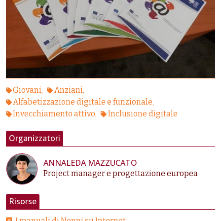
Giovani
Anziani
Alfabetizzazione digitale e funzionale
Invecchiamento attivo
Inclusione digitale
Organizzatori
ANNALEDA MAZZUCATO
Project manager e progettazione europea
Risorse
I manuali di Nonni su Internet