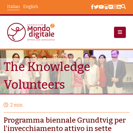
Salta al contenuto principale
Italian
English
Progetti
The Knowledge Volunteers
The Knowledge
Volunteers
2 min.
Programma biennale Grundtvig per
l'invecchiamento attivo in sette