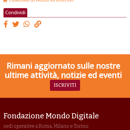
Condividi
Rimani aggiornato sulle nostre
ultime attività, notizie ed eventi
ISCRIVITI
Fondazione Mondo Digitale
sedi operative a Roma, Milano e Torino