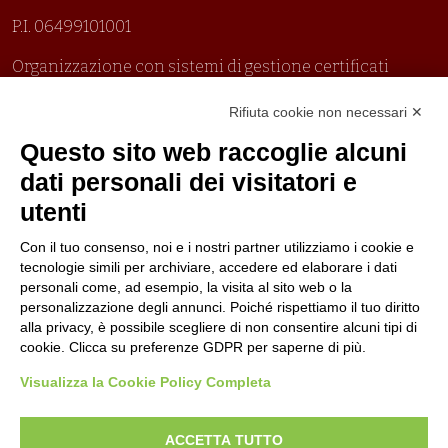
P.I. 06499101001
Organizzazione con sistemi di gestione certificati
Uni En Iso 9001:2015
Rifiuta cookie non necessari ✕
Prima emissione 26/04/2007
Politica per la parità di genere
Questo sito web raccoglie alcuni
Politica antibullismo
dati personali dei visitatori e
utenti
Con il tuo consenso, noi e i nostri partner utilizziamo i cookie e
tecnologie simili per archiviare, accedere ed elaborare i dati
personali come, ad esempio, la visita al sito web o la
Piè di pagina
Seguici su
Contatti
personalizzazione degli annunci. Poiché rispettiamo il tuo diritto
alla privacy, è possibile scegliere di non consentire alcuni tipi di
cookie. Clicca su preferenze GDPR per saperne di più.
Lavora con noi
Visualizza la Cookie Policy Completa
Bandi
ACCETTA TUTTO