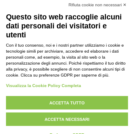
Rifiuta cookie non necessari ✕
Prima emissione 26/04/2007
Politica per la parità di genere
Questo sito web raccoglie alcuni
Politica antibullismo
dati personali dei visitatori e
utenti
Con il tuo consenso, noi e i nostri partner utilizziamo i cookie e
tecnologie simili per archiviare, accedere ed elaborare i dati
personali come, ad esempio, la visita al sito web o la
Piè di pagina
Seguici su
Contatti
personalizzazione degli annunci. Poiché rispettiamo il tuo diritto
alla privacy, è possibile scegliere di non consentire alcuni tipi di
cookie. Clicca su preferenze GDPR per saperne di più.
Lavora con noi
Visualizza la Cookie Policy Completa
Bandi
ACCETTA TUTTO
Amministrazione
trasparente
ACCETTA NECESSARI