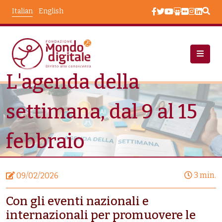
Salta al contenuto principale
Italian
English
L'agenda della
Notizie
L'agenda Della Settimana, Dal 9 Al 15 Febbraio
settimana, dal 9 al 15
febbraio
3 min.
09/02/2026
Con gli eventi nazionali e
internazionali per promuovere le