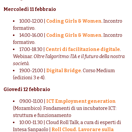
Mercoledì 11 febbraio
10.00-12.00 |
Coding Girls & Women
.
Incontro
formativo.
14.00-16.00 |
Coding Girls & Women
.
Incontro
formativo.
17.00-18.30 |
Centri di facilitazione digitale
.
Webinar.
Oltre l'algoritmo: l'IA e il futuro della nostra
società
.
19.00-21.00 |
Digital Bridge
. Corso Medium
(edizioni 3 e 4).
Giovedì 12 febbraio
09.00-11.00 |
ICT Employment generation
(Mozambico). Fondamenti di un incubatore ICT:
struttura e funzionamento
10:00-11.30 | Cloud Roll Talk, a cura di esperti di
Intesa Sanpaolo |
Roll Cloud. Lavorare sulla