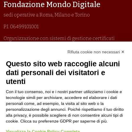
Fondazione Mondo Digitale
sedi operative a Roma, Milano e Torino
P.I. 06499101001
Organizzazione con sistemi di gestione certificati
Uni En Iso 9001:2015
Rifiuta cookie non necessari ✕
Prima emissione 26/04/2007
Politica per la parità di genere
Questo sito web raccoglie alcuni
Politica antibullismo
dati personali dei visitatori e
utenti
Con il tuo consenso, noi e i nostri partner utilizziamo i cookie e
tecnologie simili per archiviare, accedere ed elaborare i dati
personali come, ad esempio, la visita al sito web o la
Piè di pagina
Seguici su
Contatti
personalizzazione degli annunci. Poiché rispettiamo il tuo diritto
alla privacy, è possibile scegliere di non consentire alcuni tipi di
cookie. Clicca su preferenze GDPR per saperne di più.
Lavora con noi
Visualizza la Cookie Policy Completa