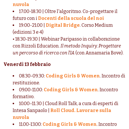
nuvola
17.00-18.30 | Oltre l'algoritmo. Co-progettare il
futuro con i
Docenti della scuola del noi
19:00-21.00 |
Digital Bridge
. Corso Medium
(edizioni 3 e 4)
•
18.30-19.30 | Webinar Paripasso in collaborazione
con Rizzoli Education.
Il metodo Inquiry. Progettare
un percorso di ricerca con l’IA
(con
Annamaria Bove
).
Venerdì 13 febbraio
08.30-09.30:
Coding Girls & Women
. Incontro di
restituzione.
09.00-11.00:
Coding Girls & Women
. Incontro
formativo.
10.00–11.30 | Cloud Roll Talk, a cura di esperti di
Intesa Sanpaolo |
Roll Cloud. Lavorare sulla
nuvola
11.00-13.00:
Coding Girls & Women
. Incontro