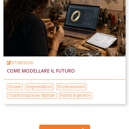
07/08/2026
COME MODELLARE IL FUTURO
Donne
Imprenditori
Professionisti
Trasformazione digitale
Parità di genere