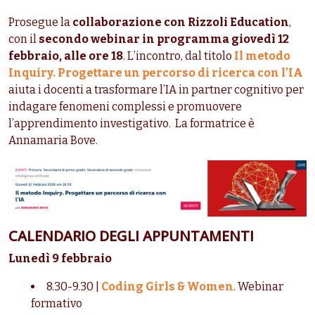
Prosegue la
collaborazione con Rizzoli Education
,
con il
secondo webinar in programma giovedì 12
febbraio, alle ore 18
. L’incontro, dal titolo
Il metodo
Inquiry. Progettare un percorso di ricerca con l’IA
aiuta i docenti a trasformare l’IA in partner cognitivo per
indagare fenomeni complessi e promuovere
l’apprendimento investigativo. La formatrice è
Annamaria Bove.
CALENDARIO DEGLI APPUNTAMENTI
Lunedì 9 febbraio
8.30-9.30 |
Coding Girls & Women
. Webinar
formativo