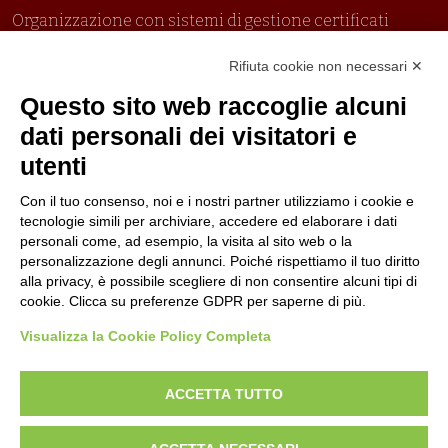
Organizzazione con sistemi di gestione certificati
Uni En Iso 9001:2015
Rifiuta cookie non necessari ✕
Prima emissione 26/04/2007
Politica per la parità di genere
Questo sito web raccoglie alcuni
Politica antibullismo
dati personali dei visitatori e
utenti
Con il tuo consenso, noi e i nostri partner utilizziamo i cookie e
tecnologie simili per archiviare, accedere ed elaborare i dati
personali come, ad esempio, la visita al sito web o la
Piè di pagina
Seguici su
Contatti
personalizzazione degli annunci. Poiché rispettiamo il tuo diritto
alla privacy, è possibile scegliere di non consentire alcuni tipi di
cookie. Clicca su preferenze GDPR per saperne di più.
Lavora con noi
Visualizza la Cookie Policy Completa
Bandi
ACCETTA TUTTO
Amministrazione
trasparente