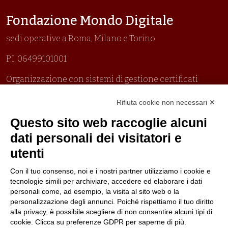
Fondazione Mondo Digitale
sedi operative a Roma, Milano e Torino
P.I. 06499101001
Organizzazione con sistemi di gestione certificati
Uni En Iso 9001:2015
Rifiuta cookie non necessari ✕
Prima emissione 26/04/2007
Politica per la parità di genere
Questo sito web raccoglie alcuni
Politica antibullismo
dati personali dei visitatori e
utenti
Con il tuo consenso, noi e i nostri partner utilizziamo i cookie e
tecnologie simili per archiviare, accedere ed elaborare i dati
personali come, ad esempio, la visita al sito web o la
Piè di pagina
Seguici su
Contatti
personalizzazione degli annunci. Poiché rispettiamo il tuo diritto
alla privacy, è possibile scegliere di non consentire alcuni tipi di
cookie. Clicca su preferenze GDPR per saperne di più.
Lavora con noi