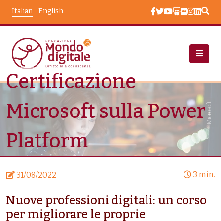
Salta al contenuto principale
Italian
English
Certificazione
Notizie
Certificazione Microsoft Sulla Power Platform
Microsoft sulla Power
Microsoft
Platform
3 min.
31/08/2022
Nuove professioni digitali: un corso
per migliorare le proprie