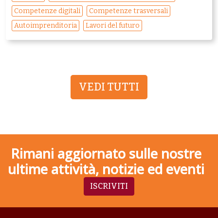
Competenze digitali
Competenze trasversali
Autoimprenditoria
Lavori del futuro
VEDI TUTTI
Rimani aggiornato sulle nostre
ultime attività, notizie ed eventi
ISCRIVITI