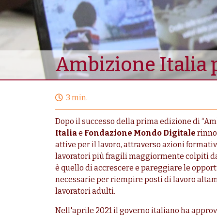
Ambizione Italia p
3 min.
Dopo il successo della prima edizione di “Amb
Italia
e
Fondazione Mondo Digitale
rinno
attive per il lavoro, attraverso azioni format
lavoratori più fragili maggiormente colpiti 
è quello di accrescere e pareggiare le opport
necessarie per riempire posti di lavoro altam
lavoratori adulti.
Nell'aprile 2021 il governo italiano ha approv