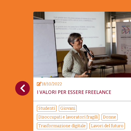
18/10/2022
ANO
I VALORI PER ESSERE FREELANCE
Studenti
Giovani
Disoccupati e lavoratori fragili
Donne
Trasformazione digitale
Lavori del futuro