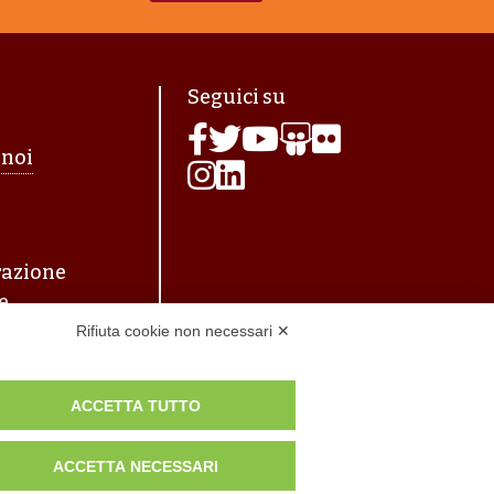
agina
Seguici su
 noi
azione
e
Rifiuta cookie non necessari ✕
ACCETTA TUTTO
ACCETTA NECESSARI