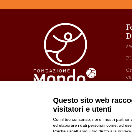
F
D
se
P.
Or
ce
Un
Pr
Po
Questo sito web raccog
Po
visitatori e utenti
Con il tuo consenso, noi e i nostri partner 
ed elaborare i dati personali come, ad esem
Poiché rispettiamo il tuo diritto alla privacy