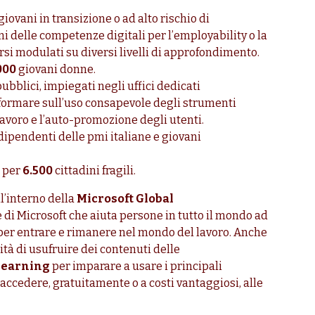
giovani in transizione o ad alto rischio di
 delle competenze digitali per l’employability o la
rsi modulati su diversi livelli di approfondimento.
000
giovani donne.
ubblici, impiegati negli uffici dedicati
da formare sull’uso consapevole degli strumenti
 lavoro e l’auto-promozione degli utenti.
dipendenti delle pmi italiane e giovani
e per
6.500
cittadini fragili.
l’interno della
Microsoft Global
di Microsoft che aiuta persone in tutto il mondo ad
 per entrare e rimanere nel mondo del lavoro. Anche
nità di usufruire dei contenuti delle
Learning
per imparare a usare i principali
i accedere, gratuitamente o a costi vantaggiosi, alle