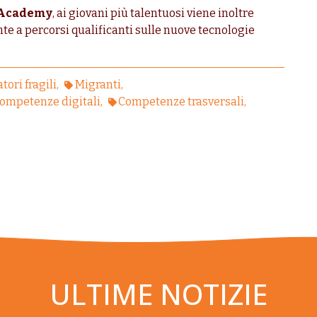
 Academy
, ai giovani più talentuosi viene inoltre
nte a percorsi qualificanti sulle nuove tecnologie
tori fragili
Migranti
ompetenze digitali
Competenze trasversali
ULTIME NOTIZIE