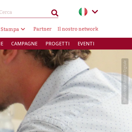
AZIONE SECONDARIA
Partner
Il nostro network
 Stampa
INCIPALE
IE
CAMPAGNE
PROGETTI
EVENTI
Fondazione Mondo Digitale