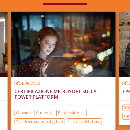
31/08/2022
1
CERTIFICAZIONE MICROSOFT SULLA
I 
POWER PLATFORM
St
Giovani
Studenti
Professionisti
In
Trasformazione digitale
Lavori del futuro