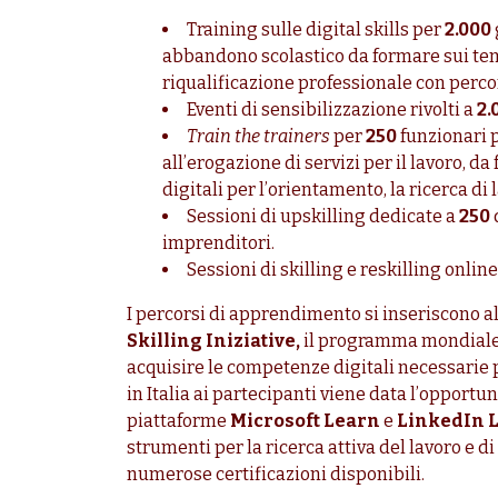
Training sulle digital skills per
2.000
abbandono scolastico da formare sui temi
riqualificazione professionale con perco
Eventi di sensibilizzazione rivolti a
2.
Train the trainers
per
250
funzionari p
all’erogazione di servizi per il lavoro, 
digitali per l’orientamento, la ricerca di
Sessioni di upskilling dedicate a
250
imprenditori.
Sessioni di skilling e reskilling onlin
I percorsi di apprendimento si inseriscono al
Skilling
Iniziative,
il programma mondiale 
acquisire le competenze digitali necessarie
in Italia ai partecipanti viene data l’opportu
piattaforme
Microsoft Learn
e
LinkedIn 
strumenti per la ricerca attiva del lavoro e d
numerose certificazioni disponibili.