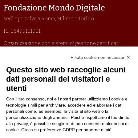
Fondazione Mondo Digitale
sedi operative a Roma, Milano e Torino
P.I. 06499101001
Organizzazione con sistemi di gestione certificati
Uni En Iso 9001:2015
Rifiuta cookie non necessari ✕
Prima emissione 26/04/2007
Politica per la parità di genere
Questo sito web raccoglie alcuni
Politica antibullismo
dati personali dei visitatori e
utenti
Con il tuo consenso, noi e i nostri partner utilizziamo i cookie e
tecnologie simili per archiviare, accedere ed elaborare i dati
personali come, ad esempio, la visita al sito web o la
Piè di pagina
Seguici su
Contatti
personalizzazione degli annunci. Poiché rispettiamo il tuo diritto
alla privacy, è possibile scegliere di non consentire alcuni tipi di
cookie. Clicca su preferenze GDPR per saperne di più.
Lavora con noi