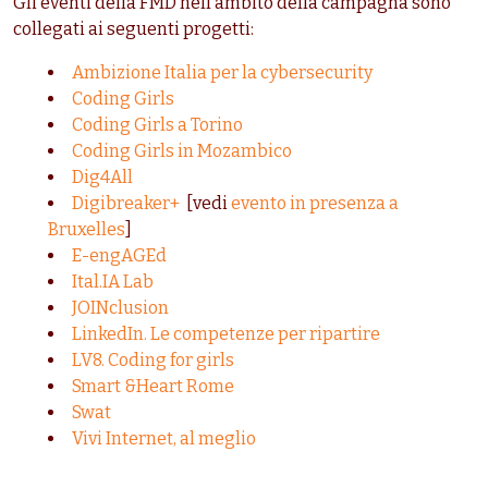
Gli eventi della FMD nell’ambito della campagna sono
collegati ai seguenti progetti:
Ambizione Italia per la cybersecurity
Coding Girls
Coding Girls a Torino
Coding Girls in Mozambico
Dig4All
Digibreaker+
[vedi
evento in presenza a
Bruxelles
]
E-engAGEd
Ital.IA Lab
JOINclusion
LinkedIn. Le competenze per ripartire
LV8. Coding for girls
Smart &Heart Rome
Swat
Vivi Internet, al meglio