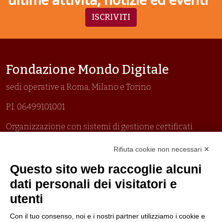
ISCRIVITI
Fondazione Mondo Digitale
sedi operative a Roma, Milano e Torino
P.I. 06499101001
Organizzazione con sistemi di gestione certificati
Uni En Iso 9001:2015
Rifiuta cookie non necessari ✕
Prima emissione 26/04/2007
Politica per la parità di genere
Questo sito web raccoglie alcuni
Politica antibullismo
dati personali dei visitatori e
utenti
Con il tuo consenso, noi e i nostri partner utilizziamo i cookie e