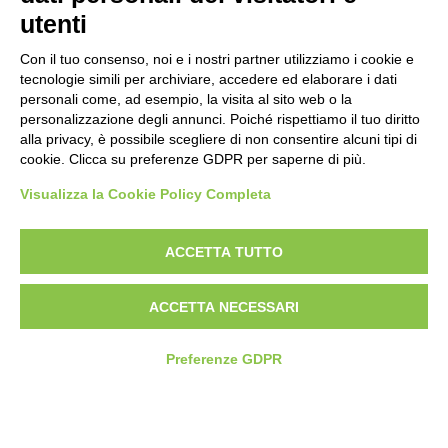
utenti
Con il tuo consenso, noi e i nostri partner utilizziamo i cookie e
tecnologie simili per archiviare, accedere ed elaborare i dati
personali come, ad esempio, la visita al sito web o la
Piè di pagina
Seguici su
Contatti
personalizzazione degli annunci. Poiché rispettiamo il tuo diritto
alla privacy, è possibile scegliere di non consentire alcuni tipi di
cookie. Clicca su preferenze GDPR per saperne di più.
Lavora con noi
Visualizza la Cookie Policy Completa
Bandi
ACCETTA TUTTO
Amministrazione
trasparente
ACCETTA NECESSARI
Preferenze GDPR
© 2026 Fondazione Mondo Digitale
Privacy Policy
Termini di utilizzo