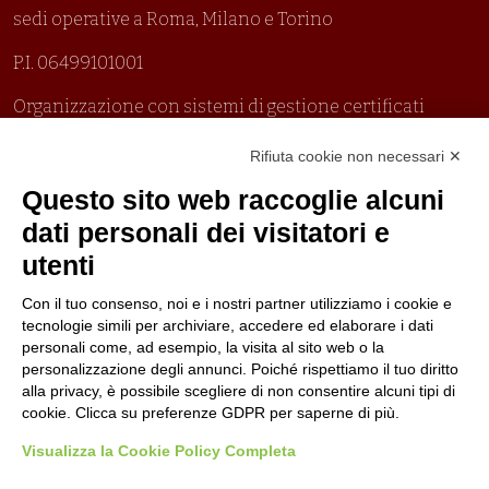
sedi operative a Roma, Milano e Torino
P.I. 06499101001
Organizzazione con sistemi di gestione certificati
Uni En Iso 9001:2015
Rifiuta cookie non necessari ✕
Prima emissione 26/04/2007
Politica per la parità di genere
Questo sito web raccoglie alcuni
Politica antibullismo
dati personali dei visitatori e
utenti
Con il tuo consenso, noi e i nostri partner utilizziamo i cookie e
tecnologie simili per archiviare, accedere ed elaborare i dati
personali come, ad esempio, la visita al sito web o la
Piè di pagina
Seguici su
Contatti
personalizzazione degli annunci. Poiché rispettiamo il tuo diritto
alla privacy, è possibile scegliere di non consentire alcuni tipi di
cookie. Clicca su preferenze GDPR per saperne di più.
Lavora con noi
Visualizza la Cookie Policy Completa
Bandi