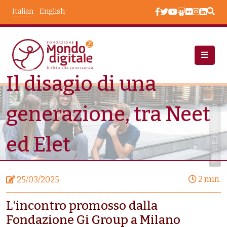
Salta al contenuto principale
Italian
English
Il disagio di una
Notizie
Il Disagio Di Una Generazione, Tra Neet Ed Elet
generazione, tra Neet
Foto di Buro Millennial
ed Elet
2 min.
25/03/2025
L'incontro promosso dalla
Fondazione Gi Group a Milano