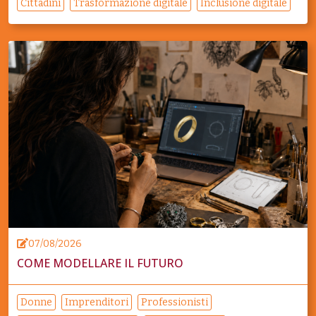
Cittadini
Trasformazione digitale
Inclusione digitale
07/08/2026
COME MODELLARE IL FUTURO
Donne
Imprenditori
Professionisti