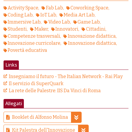
Activity Space
Fab Lab
Coworking Space
Coding Lab
IoT Lab
Media Art Lab
Immersive Lab
Video Lab
Game Lab
Studenti
Maker
Innovatori
Cittadini
Competenze trasversali
Innovazione didattica
Innovazione curricolare
Innovazione didattica
Povertà educativa
Links
Insegniamo il futuro - The Italian Network - Rai Play
Il servizio di SuperQuark
La rete delle Palestre: IIS Da Vinci di Roma
Allegati
Booklet di Alfonso Molina
Kit Palestra dell'Innovazione