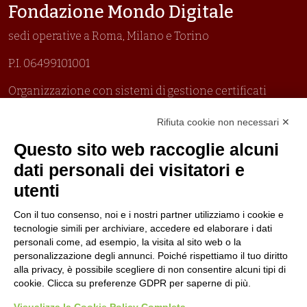
Fondazione Mondo Digitale
sedi operative a Roma, Milano e Torino
P.I. 06499101001
Organizzazione con sistemi di gestione certificati
Uni En Iso 9001:2015
Rifiuta cookie non necessari ✕
Prima emissione 26/04/2007
Politica per la parità di genere
Questo sito web raccoglie alcuni
Politica antibullismo
dati personali dei visitatori e
utenti
Con il tuo consenso, noi e i nostri partner utilizziamo i cookie e
tecnologie simili per archiviare, accedere ed elaborare i dati
personali come, ad esempio, la visita al sito web o la
Piè di pagina
Seguici su
Contatti
personalizzazione degli annunci. Poiché rispettiamo il tuo diritto
alla privacy, è possibile scegliere di non consentire alcuni tipi di
cookie. Clicca su preferenze GDPR per saperne di più.
Lavora con noi