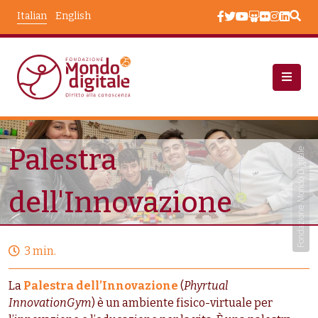
Salta al contenuto principale
Italian
English
Progetti
Palestra Dell'Innovazione
Palestra
Fondazione Mondo Digitale
dell'Innovazione
3 min.
La
Palestra dell’Innovazione
(
Phyrtual
InnovationGym
) è un ambiente fisico-virtuale per