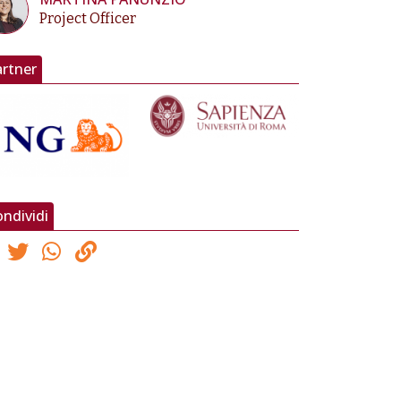
Project Officer
artner
ndividi