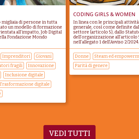
CODING GIRLS & WOMEN
migliaia di persone in tutta
In linea con le principali attivit
idato un modello di formazione
generale, così come definite da
rientata all’impatto, Job Digital
settore (articolo 5), dallo Statut
della Fondazione Mondo
dell’organizzazione all’articolo
nell’allegato 1 dell’Avviso 2/2024.
Imprenditori
Giovani
Donne
Steam ed empowerm
tori fragili
Innovazione
Parità di genere
Inclusione digitale
Trasformazione digitale
e
VEDI TUTTI