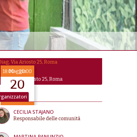
Maggio
18:00
–
20:00
Diag, Via Ariosto 25, Roma
20
2026
ganizzatori
fino a Mag 20
CECILIA STAJANO
Responsabile delle comunità
MARTINA PANUNZIO