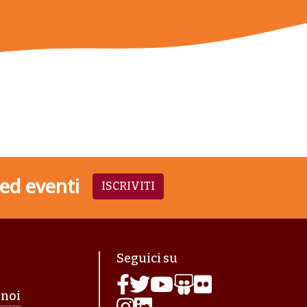
 ed eventi
ISCRIVITI
agina
Seguici su
 noi