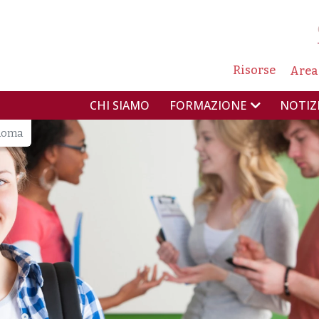
NAVIG
Risorse
Area
NAVIGAZIONE PR
CHI SIAMO
NOTIZ
FORMAZIONE
 Roma