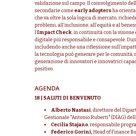
validazione sul campo. Il coinvolgimento del
secondarie come
early adopters
ha orienta
che va oltre la sola logica di mercato, richi
problemi, all’inclusione, all’equità e al bene
l’
Impact Check
, in continuità con la visione
digitale più responsabile e consapevole. Dura
includendo anche una riflessione sull’impatto
la tecnologia può generare per le comunità, 
generazione di innovatori e innovatrici capa
positivo.
AGENDA
18 | SALUTI DI BENVENUTO
Alberto Nastasi
, direttore del Dip
Gestionale "Antonio Ruberti" (DIAG) del
Cecilia Stajano
, responsabile prog
Federico Gorini,
Head of Finance Bus