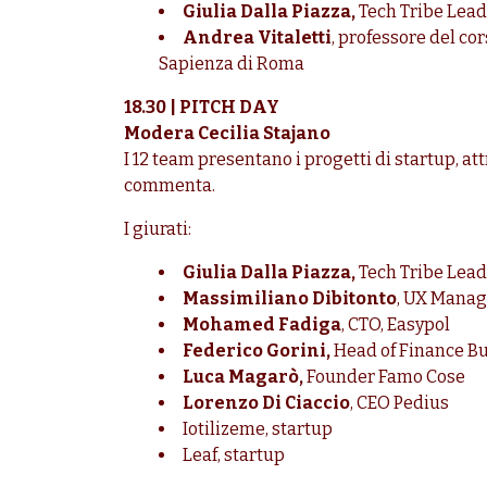
Giulia Dalla Piazza,
Tech Tribe Lead
Andrea Vitaletti
, professore del co
Sapienza di Roma
18.30 | PITCH DAY
Modera Cecilia Stajano
I 12 team presentano i progetti di startup, att
commenta.
I giurati:
Giulia Dalla Piazza,
Tech Tribe Lead
Massimiliano Dibitonto
, UX Manage
Mohamed Fadiga
, CTO, Easypol
Federico Gorini,
Head of Finance Bus
Luca Magarò,
Founder Famo Cose
Lorenzo Di Ciaccio
, CEO Pedius
Iotilizeme, startup
Leaf, startup