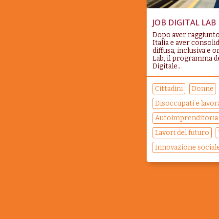
JOB DIGITAL LAB
Dopo aver raggiunto 
Italia e aver consol
diffusa, inclusiva e o
Lab, il programma 
Digitale...
Cittadini
Donne
Disoccupati e lavora
Autoimprenditoria
Lavori del futuro
Innovazione social