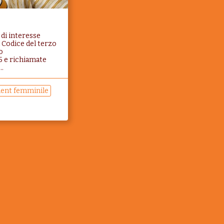
à di interesse
l Codice del terzo
o
 5 e richiamate
..
ent femminile