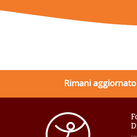
Rimani aggiornato s
F
D
se