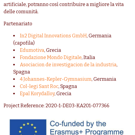
artificiale, potranno così contribuire a migliore la vita
delle comunità.
Partenariato
In2 Digital Innovations GmbH
, Germania
(capofila)
Edumotiva
, Grecia
Fondazione Mondo Digitale
, Italia
Asociacion de investigacion de la industria
,
Spagna
4 Johannes-Kepler-Gymnasium
, Germania
Col-legi Sant Roc
, Spagna
Epal Korydalloy
, Grecia
Project Reference: 2020-1-DE03-KA201-077366