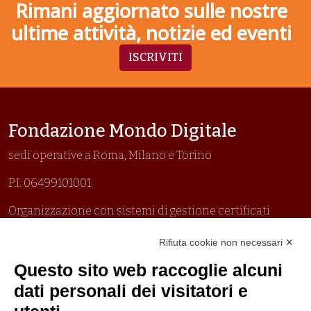
Rimani aggiornato sulle nostre
ultime attività, notizie ed eventi
ISCRIVITI
Fondazione Mondo Digitale
sedi operative a Roma, Milano e Torino
P.I. 06499101001
Organizzazione con sistemi di gestione certificati
Uni En Iso 9001:2015
Rifiuta cookie non necessari ✕
Prima emissione 26/04/2007
Politica per la parità di genere
Questo sito web raccoglie alcuni
Politica antibullismo
dati personali dei visitatori e