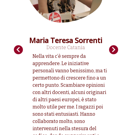
Maria Teresa Sorrenti
o
Docente
Catania
Do
 per me
Nella vita c’è sempre da
EDU4A
apprendere. Le iniziative
un’oc
ti di
personali vanno benissimo, ma ti
Confr
o potuto
permettono di crescere fino a un
altre
 lavora
certo punto. Scambiare opinioni
rende
azione e
con altri docenti, alcuni originari
negli 
nti è un
di altri paesi europei, è stato
lo sc
lla
molto utile per me. I ragazzi poi
grand
 di noi
sono stati entusiasti. Hanno
didat
e classi.
collaborato molto, sono
porta 
intervenuti nella stesura del