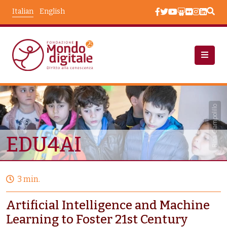
Salta al contenuto principale
Italian
English
Progetti
EDU4AI
Rina Ciampolillo
EDU4AI
3 min.
Artificial Intelligence and Machine
Learning to Foster 21st Century