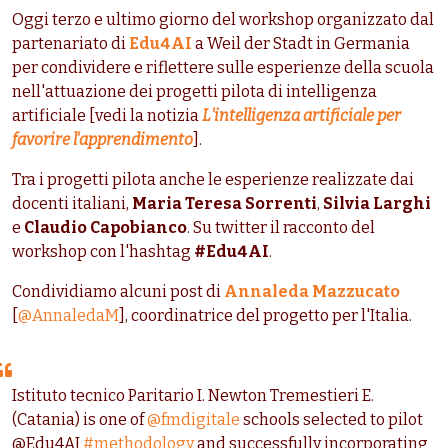
Oggi terzo e ultimo giorno del workshop organizzato
dal
partenariato di
Edu4AI
a
Weil der Stadt in Germania
per condividere e riflettere sulle esperienze della scuola
nell'attuazione dei progetti pilota di intelligenza
artificiale [vedi la notizia
L'intelligenza artificiale per
favorire l'apprendimento
].
Tra i progetti pilota anche le esperienze realizzate dai
docenti italiani,
Maria Teresa Sorrenti
,
Silvia Larghi
e
Claudio Capobianco
. Su twitter il racconto del
workshop con l'hashtag
#Edu4AI
.
Condividiamo alcuni post di
Annaleda Mazzucato
[
@AnnaledaM
], coordinatrice del progetto per l'Italia.
Istituto tecnico Paritario I. Newton Tremestieri E.
(Catania) is one of
@fmdigitale
schools selected to pilot
@Edu4AI
#methodology
and successfully incorporating