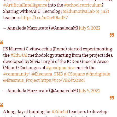
#ArtificialIntelligence
into the
#schoolcurriculum
?
Sharing with@AIJU_Tecnologi
@EdumotivaLab
@_in2t
teachers
https://t.co/mOa40IadE7
— Annaleda Mazzucato (@AnnaledaM)
July 5, 2022
IIS Marconi Civitavecchia (Rome) started experimenting
the
#Edu4AI
methodology starting from the project idea
developed by Silvia Larghi of the IC Don Gnocchi Arese
(Milan) ?Exchanges of
#goodpractice
enrich the
#community
!
@Eleonora_FMD
@CStajano
@fmdigitale
@Erasmus_Project
https://t.co/VBZ4tXcBol
— Annaleda Mazzucato (@AnnaledaM)
July 5, 2022
A long day of training for
#Edu4aI
teachers to develop