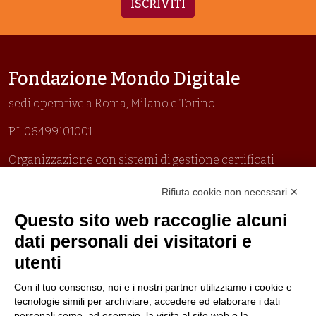
ISCRIVITI
Fondazione Mondo Digitale
sedi operative a Roma, Milano e Torino
P.I. 06499101001
Organizzazione con sistemi di gestione certificati
Uni En Iso 9001:2015
Rifiuta cookie non necessari ✕
Prima emissione 26/04/2007
Politica per la parità di genere
Questo sito web raccoglie alcuni
Politica antibullismo
dati personali dei visitatori e
utenti
Con il tuo consenso, noi e i nostri partner utilizziamo i cookie e
tecnologie simili per archiviare, accedere ed elaborare i dati
personali come, ad esempio, la visita al sito web o la