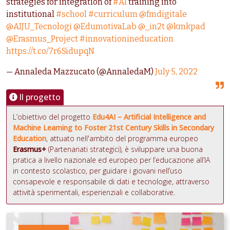
strategies for integration of
#AI
training into
institutional
#school
#curriculum
@fmdigitale
@AIJU_Tecnologi
@EdumotivaLab
@_in2t
@kmkpad
@Erasmus_Project
#innovationineducation
https://t.co/7r6SidupqN
— Annaleda Mazzucato (@AnnaledaM)
July 5, 2022
Il progetto
L’obiettivo del progetto
Edu4AI – Artificial Intelligence and
Machine Learning to Foster 21st Century Skills in Secondary
Education
, attuato nell'ambito del programma europeo
Erasmus+
(Partenariati strategici), è sviluppare una buona
pratica a livello nazionale ed europeo per l’educazione all’IA
in contesto scolastico, per guidare i giovani nell’uso
consapevole e responsabile di dati e tecnologie, attraverso
attività sperimentali, esperienziali e collaborative.