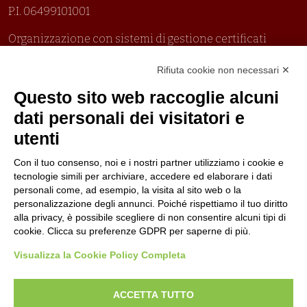
P.I. 06499101001
Organizzazione con sistemi di gestione certificati
Uni En Iso 9001:2015
Rifiuta cookie non necessari ✕
Prima emissione 26/04/2007
Politica per la parità di genere
Questo sito web raccoglie alcuni
Politica antibullismo
dati personali dei visitatori e
utenti
Con il tuo consenso, noi e i nostri partner utilizziamo i cookie e
tecnologie simili per archiviare, accedere ed elaborare i dati
personali come, ad esempio, la visita al sito web o la
Piè di pagina
Seguici su
Contatti
personalizzazione degli annunci. Poiché rispettiamo il tuo diritto
alla privacy, è possibile scegliere di non consentire alcuni tipi di
cookie. Clicca su preferenze GDPR per saperne di più.
Lavora con noi
Visualizza la Cookie Policy Completa
Bandi
ACCETTA TUTTO
Amministrazione