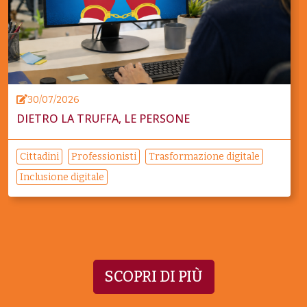
30/07/2026
DIETRO LA TRUFFA, LE PERSONE
Cittadini
Professionisti
Trasformazione digitale
Inclusione digitale
SCOPRI DI PIÙ