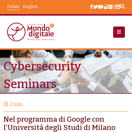
Salta al contenuto principale
Italian
English
Progetti
Cybersecurity Seminars
Cybersecurity
Seminars
2 min.
Nel programma di Google con
l'Università degli Studi di Milano