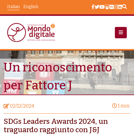
Salta al contenuto principale
Italian
English
Notizie
Un Riconoscimento Per Fattore J
Un riconoscimento
per Fattore J
1 min.
02/12/2024
SDGs Leaders Awards 2024, un
traguardo raggiunto con J&J