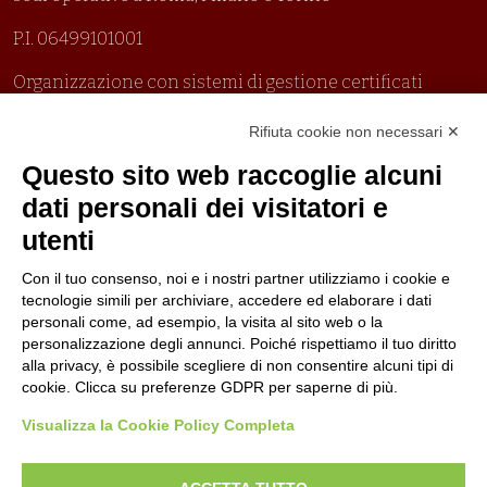
P.I. 06499101001
Organizzazione con sistemi di gestione certificati
Uni En Iso 9001:2015
Rifiuta cookie non necessari ✕
Prima emissione 26/04/2007
Politica per la parità di genere
Questo sito web raccoglie alcuni
Politica antibullismo
dati personali dei visitatori e
utenti
Con il tuo consenso, noi e i nostri partner utilizziamo i cookie e
tecnologie simili per archiviare, accedere ed elaborare i dati
personali come, ad esempio, la visita al sito web o la
Piè di pagina
Seguici su
Contatti
personalizzazione degli annunci. Poiché rispettiamo il tuo diritto
alla privacy, è possibile scegliere di non consentire alcuni tipi di
cookie. Clicca su preferenze GDPR per saperne di più.
Lavora con noi
Visualizza la Cookie Policy Completa
Bandi