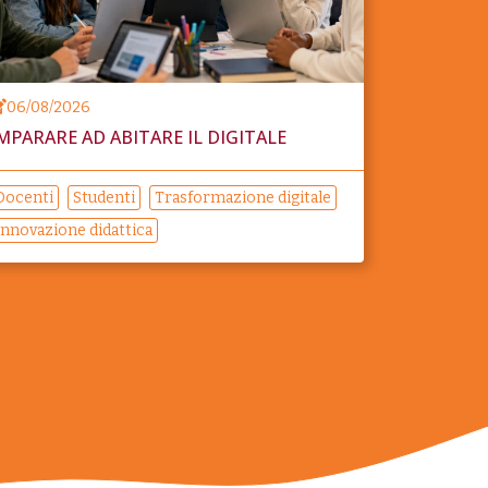
06/08/2026
MPARARE AD ABITARE IL DIGITALE
Docenti
Studenti
Trasformazione digitale
Innovazione didattica