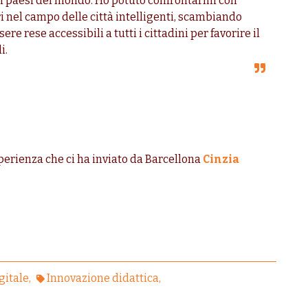
rsi paesi del mondo. Ho potuto confrontarmi con
ri nel campo delle città intelligenti, scambiando
e rese accessibili a tutti i cittadini per favorire il
i.
perienza che ci ha inviato da Barcellona
Cinzia
gitale
Innovazione didattica