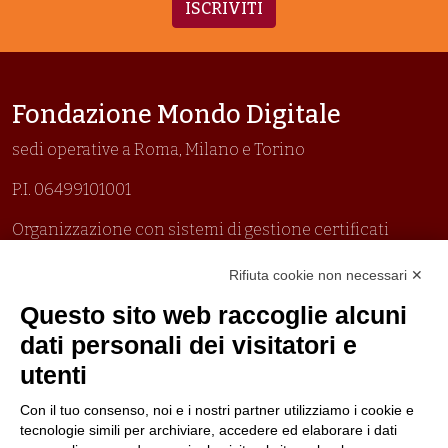
ISCRIVITI
Fondazione Mondo Digitale
sedi operative a Roma, Milano e Torino
P.I. 06499101001
Organizzazione con sistemi di gestione certificati
Uni En Iso 9001:2015
Rifiuta cookie non necessari ✕
Prima emissione 26/04/2007
Politica per la parità di genere
Questo sito web raccoglie alcuni
Politica antibullismo
dati personali dei visitatori e
utenti
Con il tuo consenso, noi e i nostri partner utilizziamo i cookie e
tecnologie simili per archiviare, accedere ed elaborare i dati