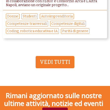
in collaborazione con FEdUF e Consorzio Arca e L’Altra
Napoli, avviano un originale progetto...
Donne
Studenti
Autoimprenditoria
Competenze trasversali
Competenze digitali
Coding, robotica educativa e IA
Parità di genere
VEDI TUTTI
Rimani aggiornato sulle nostre
ultime attività, notizie ed eventi