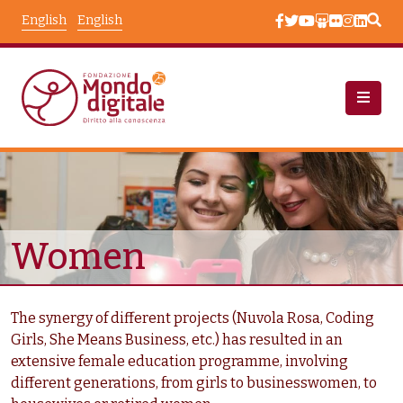
Skip to main content
English
English
Chi Siamo: Beneficiari
Taxonomy Terms
Women
The synergy of different projects (Nuvola Rosa, Coding
Girls, She Means Business, etc.) has resulted in an
extensive female education programme, involving
different generations, from girls to businesswomen, to