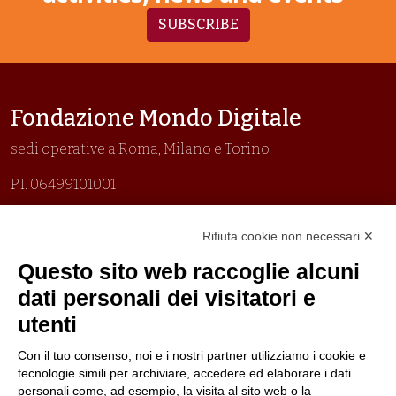
SUBSCRIBE
Fondazione Mondo Digitale
sedi operative a Roma, Milano e Torino
P.I. 06499101001
Organizzazione con sistemi di gestione certificati
Rifiuta cookie non necessari ✕
Uni En Iso 9001:2015
Prima emissione 26/04/2007
Questo sito web raccoglie alcuni
Politica per la parità di genere
dati personali dei visitatori e
Politica antibullismo
utenti
Con il tuo consenso, noi e i nostri partner utilizziamo i cookie e
tecnologie simili per archiviare, accedere ed elaborare i dati
personali come, ad esempio, la visita al sito web o la