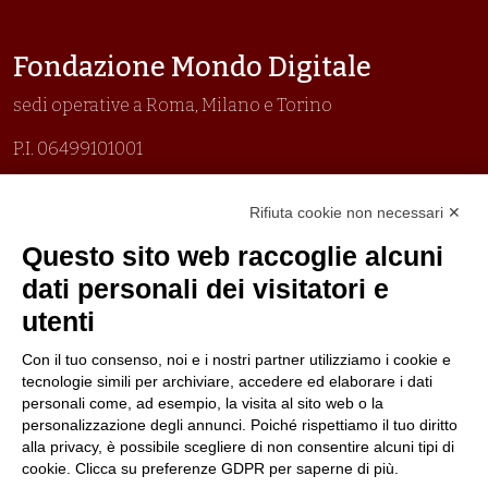
Fondazione Mondo Digitale
sedi operative a Roma, Milano e Torino
P.I. 06499101001
Organizzazione con sistemi di gestione certificati
Rifiuta cookie non necessari ✕
Uni En Iso 9001:2015
Prima emissione 26/04/2007
Questo sito web raccoglie alcuni
Politica per la parità di genere
dati personali dei visitatori e
Politica antibullismo
utenti
Con il tuo consenso, noi e i nostri partner utilizziamo i cookie e
tecnologie simili per archiviare, accedere ed elaborare i dati
personali come, ad esempio, la visita al sito web o la
personalizzazione degli annunci. Poiché rispettiamo il tuo diritto
Piè di pagina
Follow us
Contacts
alla privacy, è possibile scegliere di non consentire alcuni tipi di
cookie. Clicca su preferenze GDPR per saperne di più.