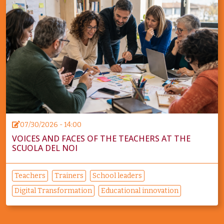
07/30/2026 - 14:00
VOICES AND FACES OF THE TEACHERS AT THE
SCUOLA DEL NOI
Teachers
Trainers
School leaders
Digital Transformation
Educational innovation