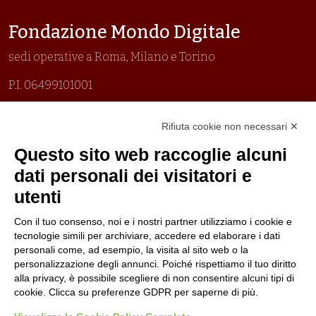
Fondazione Mondo Digitale
sedi operative a Roma, Milano e Torino
P.I. 06499101001
Organizzazione con sistemi di gestione certificati
Rifiuta cookie non necessari ✕
Uni En Iso 9001:2015
Prima emissione 26/04/2007
Questo sito web raccoglie alcuni
Politica per la parità di genere
dati personali dei visitatori e
Politica antibullismo
utenti
Con il tuo consenso, noi e i nostri partner utilizziamo i cookie e
tecnologie simili per archiviare, accedere ed elaborare i dati
personali come, ad esempio, la visita al sito web o la
personalizzazione degli annunci. Poiché rispettiamo il tuo diritto
Piè di pagina
Follow us
Contacts
alla privacy, è possibile scegliere di non consentire alcuni tipi di
cookie. Clicca su preferenze GDPR per saperne di più.