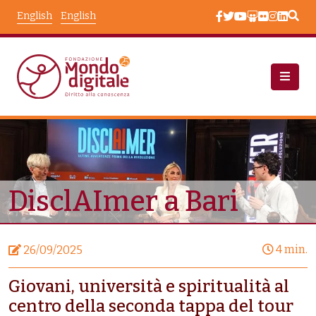
Skip to main content
English
English
Node View
DisclAImer a Bari
4 min.
26/09/2025
Giovani, università e spiritualità al
centro della seconda tappa del tour