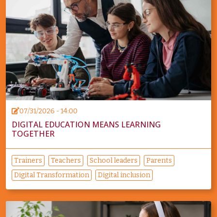
07/31/2026 - 14:00
DIGITAL EDUCATION MEANS LEARNING
TOGETHER
Trainers
Teachers
School leaders
Parents
Digital Transformation
Digital inclusion