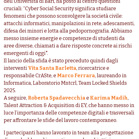
dell’Università di Bari, ha posto al centro questioni
cruciali: “Cyber Social Security significa studiare
fenomeni che possono sconvolgere la società civile:
attacchi informatici, manipolazioni in rete, adescamenti,
difesa dei minori e lotta alla pedopornografia. Abbiamo
messo insieme energie e competenze di studenti da
aree diverse, chiamati a dare risposte concrete ai rischi
emergenti di oggi".
Il lancio della sfida è stato preceduto quindi dagli
interventi
Vita Santa Barletta
, ricercatrice e
responsabile CrASte, e
Marco Ferrara
, laureando in
Informatica, Laboratorio Mntcrl, Team Locked Shields
2025.
A seguire,
Roberta Spadavecchia
e
Karima Madih
,
Talent Attraction & Acquisition di EY, che hanno messo in
luce l’importanza delle competenze digitali e trasversali
per affrontare le sfide del lavoro contemporaneo.
I partecipanti hanno lavorato in team alla progettazione