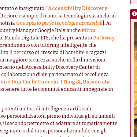
entato e inaugurato l’
Accessibility Discovery
n ulteriore esempio di come la tecnologia sia anche al
 notizia
Uno spazio per le tecnologie accessibili
]. Al
Country Manager Google Italy, anche
Mirta
ne Mondo Digitale ETS
,
che ha presentato
Pathway
apprendimento con tutoring intelligente che
lita il percorso di crescita di bambini e ragazzi
una maggiore sicurezza anche nella dimensione
’interno dell’Accessibility Discovery Center di
 collaborazione di un partenariato di eccellenza:
one Don Carlo Gnocchi
,
ITLogiX
,
Università
sostenere tutte le comunità educanti impegnate in
 potenti motori di intelligenza artificiale,
vo personalizzato: il primo individua gli strumenti
te, il secondo permette di adattare automaticamente
insegnante o dal tutor, personalizzandolo con gli