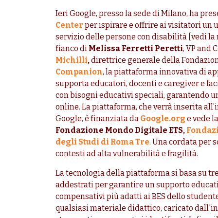
Ieri Google, presso la sede di Milano, ha pres
Center
per ispirare e offrire ai visitatori u
servizio delle persone con disabilità [vedi la
fianco di
Melissa Ferretti Peretti
, VP and 
Michilli
,
direttrice generale della Fondazio
Companion
, la piattaforma innovativa di 
supporta educatori, docenti e caregiver e faci
con bisogni educativi speciali, garantendo 
online. La piattaforma, che verrà inserita all
Google, è finanziata da
Google.org
e vede la
Fondazione Mondo Digitale ETS,
Fondazi
degli Studi di Roma Tre
. Una cordata per 
contesti ad alta vulnerabilità e fragilità.
La tecnologia della piattaforma si basa su tre
addestrati per garantire un supporto educati
compensativi più adatti ai BES dello studen
qualsiasi materiale didattico, caricato dall'