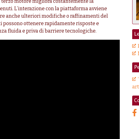
il terzo motore migliora costantemente la
nuti. L’interazione con la piattaforma avviene
re anche ulteriori modifiche o raffinamenti del
nti possono ottenere rapidamente risposte e
a fluida e priva di barriere tecnologiche.
L
Pe
art
Co