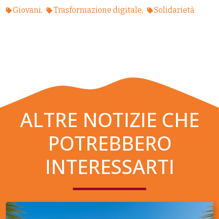
Giovani
Trasformazione digitale
Solidarietà
ALTRE NOTIZIE CHE
POTREBBERO
INTERESSARTI