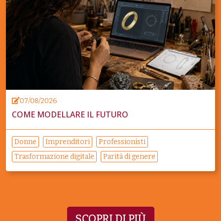
07/08/2026
COME MODELLARE IL FUTURO
Donne
Imprenditori
Professionisti
Trasformazione digitale
Parità di genere
SCOPRI DI PIÙ