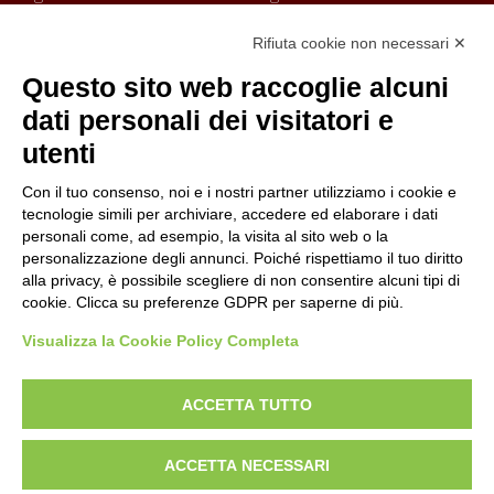
Uni En Iso 9001:2015
Rifiuta cookie non necessari ✕
Prima emissione 26/04/2007
Politica per la parità di genere
Questo sito web raccoglie alcuni
Politica antibullismo
dati personali dei visitatori e
utenti
Con il tuo consenso, noi e i nostri partner utilizziamo i cookie e
tecnologie simili per archiviare, accedere ed elaborare i dati
personali come, ad esempio, la visita al sito web o la
Piè di pagina
Seguici su
Contatti
personalizzazione degli annunci. Poiché rispettiamo il tuo diritto
alla privacy, è possibile scegliere di non consentire alcuni tipi di
cookie. Clicca su preferenze GDPR per saperne di più.
Lavora con noi
Visualizza la Cookie Policy Completa
Bandi
ACCETTA TUTTO
Amministrazione
trasparente
ACCETTA NECESSARI