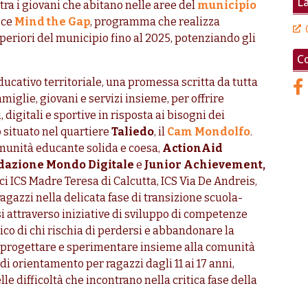
La
ra i giovani che abitano nelle aree del
municipio
sce
Mind the Gap
, programma che realizza
uperiori del municipio fino al 2025, potenziando gli
Co
ducativo territoriale, una promessa scritta da tutta
miglie, giovani e servizi insieme, per offrire
digitali e sportive in risposta ai bisogni dei
 situato nel quartiere
Taliedo
, il
Cam Mondolfo
.
omunità educante solida e coesa,
ActionAid
dazione Mondo Digitale
e
Junior Achievement,
ici ICS Madre Teresa di Calcutta, ICS Via De Andreis,
agazzi nella delicata fase di transizione scuola-
si attraverso iniziative di sviluppo di competenze
rico di chi rischia di perdersi e abbandonare la
co-progettare e sperimentare insieme alla comunità
di orientamento per ragazzi dagli 11 ai 17 anni,
le difficoltà che incontrano nella critica fase della