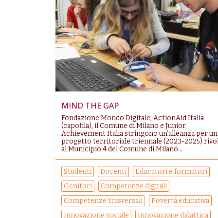
MIND THE GAP
Fondazione Mondo Digitale, ActionAid Italia
(capofila), il Comune di Milano e Junior
Achievement Italia stringono un’alleanza per un
progetto territoriale triennale (2023-2025) rivo
al Municipio 4 del Comune di Milano...
Studenti
Docenti
Educatori e formatori
Genitori
Competenze digitali
Competenze trasversali
Povertà educativa
Innovazione sociale
Innovazione didattica