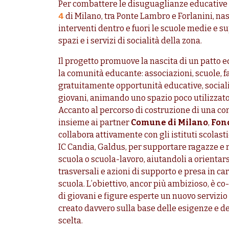
Per combattere le disuguaglianze educative t
4
di Milano, tra Ponte Lambro e Forlanini, na
interventi dentro e fuori le scuole medie e s
spazi e i servizi di socialità della zona.
Il progetto promuove la nascita di un patto e
la comunità educante: associazioni, scuole, fa
gratuitamente opportunità educative, sociali, 
giovani, animando uno spazio poco utilizzato
Accanto al percorso di costruzione di una c
insieme ai partner
Comune di Milano
,
Fon
collabora attivamente con gli istituti scolast
IC Candia, Galdus, per supportare ragazze e r
scuola o scuola-lavoro, aiutandoli a orientar
trasversali e azioni di supporto e presa in ca
scuola. L’obiettivo, ancor più ambizioso, è 
di giovani e figure esperte un nuovo servizio 
creato davvero sulla base delle esigenze e del
scelta.