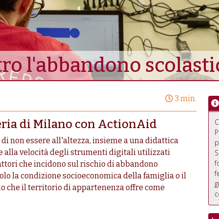
ro l'abbandono scolasti
3 min.
ria di Milano con ActionAid
C
P
 di non essere all'altezza, insieme a una didattica
p
alla velocità degli strumenti digitali utilizzati
S
f
attori che incidono sul rischio di abbandono
f
n solo la condizione socioeconomica della famiglia o il
g
 che il territorio di appartenenza offre come
c