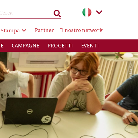
AZIONE SECONDARIA
Partner
Il nostro network
 Stampa
INCIPALE
IE
CAMPAGNE
PROGETTI
EVENTI
Padda Adi