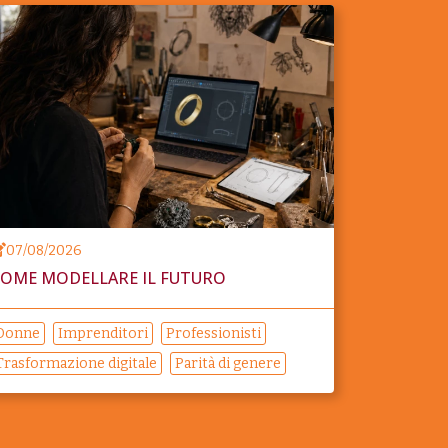
07/08/2026
OME MODELLARE IL FUTURO
Donne
Imprenditori
Professionisti
Trasformazione digitale
Parità di genere