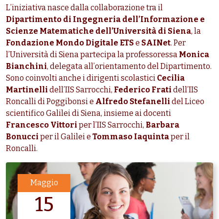
L’iniziativa nasce dalla collaborazione tra il
Dipartimento di Ingegneria dell’Informazione e
Scienze Matematiche dell’Università di Siena
, la
Fondazione Mondo Digitale ETS
e
SAINet
. Per
l’Università di Siena partecipa la professoressa
Monica
Bianchini
, delegata all’orientamento del Dipartimento.
Sono coinvolti anche i dirigenti scolastici
Cecilia
Martinelli
dell’IIS Sarrocchi,
Federico Frati
dell’IIS
Roncalli di Poggibonsi e
Alfredo Stefanelli
del Liceo
scientifico Galilei di Siena, insieme ai docenti
Francesco Vittori
per l’IIS Sarrocchi,
Barbara
Bonucci
per il Galilei e
Tommaso Iaquinta
per il
Roncalli.
Maggio
15