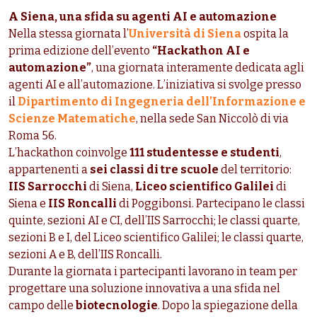
A Siena, una sfida su agenti AI e automazione
Nella stessa giornata l’
Università di Siena
ospita la
prima edizione dell’evento
“Hackathon AI e
automazione”
, una giornata interamente dedicata agli
agenti AI e all’automazione. L’iniziativa si svolge presso
il
Dipartimento di Ingegneria dell’Informazione e
Scienze Matematiche
, nella sede San Niccolò di via
Roma 56.
L’hackathon coinvolge
111 studentesse e studenti
,
appartenenti a
sei classi di tre scuole
del territorio:
IIS Sarrocchi
di Siena,
Liceo scientifico Galilei
di
Siena e
IIS Roncalli
di Poggibonsi. Partecipano le classi
quinte, sezioni AI e CI, dell’IIS Sarrocchi; le classi quarte,
sezioni B e I, del Liceo scientifico Galilei; le classi quarte,
sezioni A e B, dell’IIS Roncalli.
Durante la giornata i partecipanti lavorano in team per
progettare una soluzione innovativa a una sfida nel
campo delle
biotecnologie
. Dopo la spiegazione della