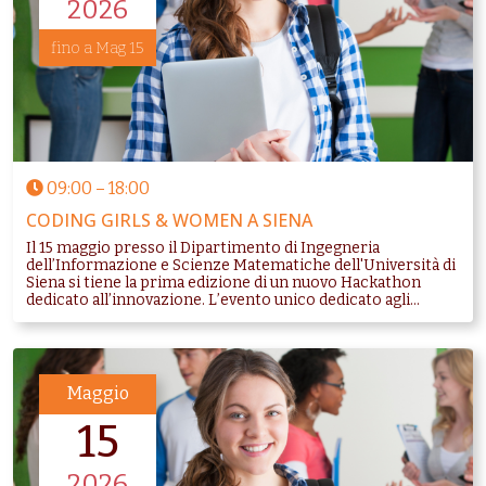
2026
fino a Mag 15
09:00
–
18:00
CODING GIRLS & WOMEN A SIENA
Il 15 maggio presso il Dipartimento di Ingegneria
dell’Informazione e Scienze Matematiche dell'Università di
Siena si tiene la prima edizione di un nuovo Hackathon
dedicato all’innovazione. L’evento unico dedicato agli...
Maggio
15
2026