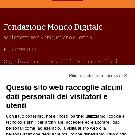
Fondazione Mondo Digitale
sedi operative a Roma, Milano e Torino
P.I. 06499101001
Organizzazione con sistemi di gestione certificati
Uni En Iso 9001:2015
Rifiuta cookie non necessari ✕
Prima emissione 26/04/2007
Politica per la parità di genere
Questo sito web raccoglie alcuni
Politica antibullismo
dati personali dei visitatori e
utenti
Con il tuo consenso, noi e i nostri partner utilizziamo i cookie e
tecnologie simili per archiviare, accedere ed elaborare i dati
personali come, ad esempio, la visita al sito web o la
Piè di pagina
Seguici su
Contatti
personalizzazione degli annunci. Poiché rispettiamo il tuo diritto