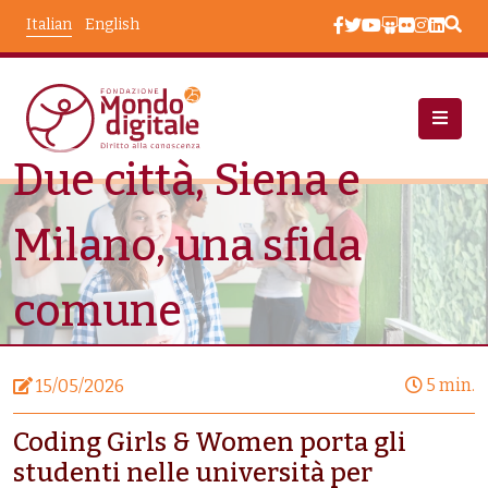
Salta al contenuto principale
Italian
English
Due città, Siena e
Notizie
Due Città, Siena E Milano, Una Sfida Comune
Milano, una sfida
comune
5 min.
15/05/2026
Coding Girls & Women porta gli
studenti nelle università per