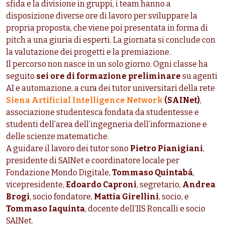
sfida e la divisione in gruppi, i team hanno a
disposizione diverse ore di lavoro per sviluppare la
propria proposta, che viene poi presentata in forma di
pitch a una giuria di esperti. La giornata si conclude con
la valutazione dei progetti e la premiazione.
Il percorso non nasce in un solo giorno. Ogni classe ha
seguito
sei ore di formazione preliminare
su agenti
AI e automazione, a cura dei tutor universitari della rete
Siena Artificial Intelligence Network
(SAINet)
,
associazione studentesca fondata da studentesse e
studenti dell’area dell’ingegneria dell’informazione e
delle scienze matematiche.
A guidare il lavoro dei tutor sono
Pietro Pianigiani
,
presidente di SAINet e coordinatore locale per
Fondazione Mondo Digitale,
Tommaso Quintabá
,
vicepresidente,
Edoardo Caproni
, segretario,
Andrea
Brogi
, socio fondatore,
Mattia Girellini
, socio, e
Tommaso Iaquinta
, docente dell’IIS Roncalli e socio
SAINet.