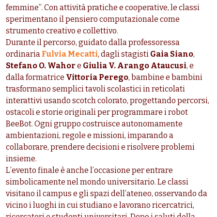
femmine”. Con attività pratiche e cooperative, le classi
sperimentano il pensiero computazionale come
strumento creativo e collettivo.
Durante il percorso, guidato dalla professoressa
ordinaria
Fulvia Mecatti
, dagli stagisti
Gaia Siano
,
Stefano O. Wahor
e
Giulia V. Arango Ataucusi
, e
dalla formatrice
Vittoria Perego
, bambine e bambini
trasformano semplici tavoli scolastici in reticolati
interattivi usando scotch colorato, progettando percorsi,
ostacoli e storie originali per programmare i robot
BeeBot. Ogni gruppo costruisce autonomamente
ambientazioni, regole e missioni, imparando a
collaborare, prendere decisioni e risolvere problemi
insieme.
L’evento finale è anche l’occasione per entrare
simbolicamente nel mondo universitario. Le classi
visitano il campus e gli spazi dell’ateneo, osservando da
vicino i luoghi in cui studiano e lavorano ricercatrici,
ricercatori e studenti universitari. Dopo i saluti della