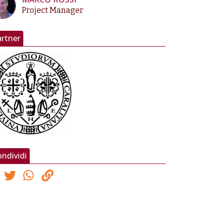
Project Manager
artner
ndividi