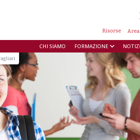
NAVIG
Risorse
Area
NAVIGAZIONE PR
CHI SIAMO
NOTIZ
FORMAZIONE
agliari