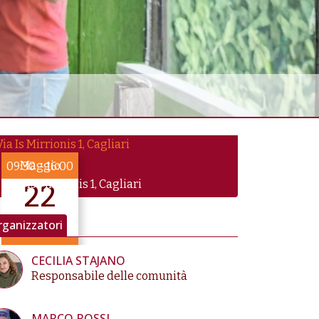
Maggio
09:30
–
16:00
Via Is Mirrionis 1, Cagliari
22
2026
ganizzatori
fino a Mag 22
CECILIA STAJANO
Responsabile delle comunità
MARCO ROSSI