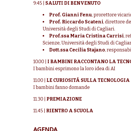
9:45 |
SALUTI DI BENVENUTO
Prof. Gianni Fenu
, prorettore vicari
Prof. Riccardo Scateni
, direttore 
Università degli Studi di Cagliari.
Prof.ssa Maria Cristina Carrisi
, r
Scienze, Università degli Studi di Cagliar
Dott.ssa Cecilia Stajano
, responsab
10.00 |
I BAMBINI RACCONTANO LA TEC
I bambini esprimono la loro idea di AI
11.00 |
LE CURIOSITÁ SULLA TECNOLOGIA
I bambini fanno domande
11.30 |
PREMIAZIONE
11.45 |
RIENTRO A SCUOLA
AGENDA