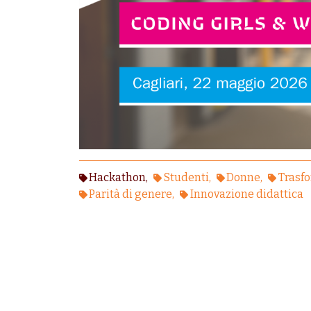
Hackathon
Studenti
Donne
Trasfo
Parità di genere
Innovazione didattica