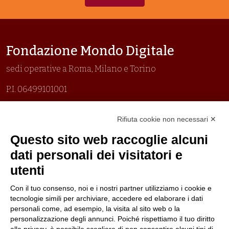
Fondazione Mondo Digitale
sedi operative a Roma, Milano e Torino
P.I. 06499101001
Organizzazione con sistemi di gestione certificati
Rifiuta cookie non necessari ✕
Uni En Iso 9001:2015
Prima emissione 26/04/2007
Questo sito web raccoglie alcuni
Politica per la parità di genere
dati personali dei visitatori e
Politica antibullismo
utenti
Con il tuo consenso, noi e i nostri partner utilizziamo i cookie e
tecnologie simili per archiviare, accedere ed elaborare i dati
personali come, ad esempio, la visita al sito web o la
personalizzazione degli annunci. Poiché rispettiamo il tuo diritto
Follow us