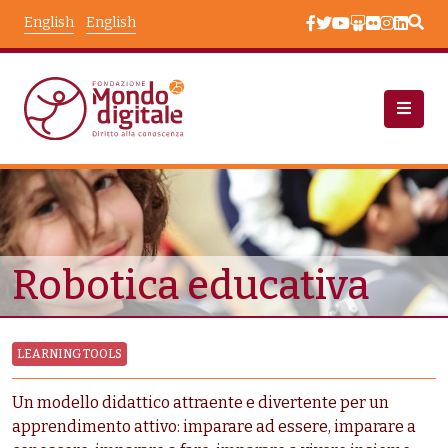
Skip to main content
English
English
Node View
Robotica educativa
LEARNING TOOLS
Un modello didattico attraente e divertente per un
apprendimento attivo: imparare ad essere, imparare a