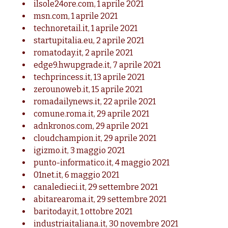
ilsole24ore.com,
1 aprile 2021
msn.com,
1 aprile 2021
technoretail.it,
1 aprile 2021
startupitalia.eu,
2 aprile 2021
romatoday.it,
2 aprile 2021
edge9.hwupgrade.it,
7 aprile 2021
techprincess.it,
13 aprile 2021
zerounoweb.it,
15 aprile 2021
romadailynews.it,
22 aprile 2021
comune.roma.it,
29 aprile 2021
adnkronos.com,
29 aprile 2021
cloudchampion.it,
29 aprile 2021
igizmo.it,
3 maggio 2021
punto-informatico.it,
4 maggio 2021
01net.it,
6 maggio 2021
canaledieci.it,
29 settembre 2021
abitarearoma.it,
29 settembre 2021
baritoday.it,
1 ottobre 2021
industriaitaliana.it,
30 novembre 2021