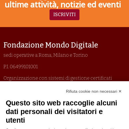
ultime attività, notizie ed eventi
ISCRIVITI
Fondazione Mondo Digitale
sedi operative a Roma, Milano e Torino
P.I. 06499101001
Organizzazione con sistemi di gestione certificati
Uni En Iso 9001:2015
Rifiuta cookie non necessari ✕
Prima emissione 26/04/2007
Politica per la parità di genere
Questo sito web raccoglie alcuni
Politica antibullismo
dati personali dei visitatori e
utenti