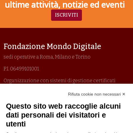
ultime attività, notizie ed eventi
ISCRIVITI
Fondazione Mondo Digitale
sedi operative a Roma, Milano e Torino
P.I. 06499101001
Organizzazione con sistemi di gestione certificati
Uni En Iso 9001:2015
Rifiuta cookie non necessari ✕
Prima emissione 26/04/2007
Politica per la parità di genere
Questo sito web raccoglie alcuni
Politica antibullismo
dati personali dei visitatori e
utenti