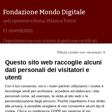
Fondazione Mondo Digitale
sedi operative a Roma, Milano e Torino
P.I. 06499101001
Organizzazione con sistemi di gestione certificati
Uni En Iso 9001:2015
Rifiuta cookie non necessari ✕
Prima emissione 26/04/2007
Politica per la parità di genere
Questo sito web raccoglie alcuni
Politica antibullismo
dati personali dei visitatori e
utenti
Con il tuo consenso, noi e i nostri partner utilizziamo i cookie e
tecnologie simili per archiviare, accedere ed elaborare i dati
personali come, ad esempio, la visita al sito web o la
Piè di pagina
Seguici su
Contatti
personalizzazione degli annunci. Poiché rispettiamo il tuo diritto
alla privacy, è possibile scegliere di non consentire alcuni tipi di
cookie. Clicca su preferenze GDPR per saperne di più.