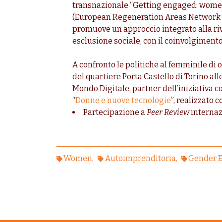
transnazionale “Getting engaged: women
(European Regeneration Areas Network - Q
promuove un approccio integrato alla riv
esclusione sociale, con il coinvolgimento d
A confronto le politiche al femminile di 
del quartiere Porta Castello di Torino 
Mondo Digitale, partner dell’iniziativa c
“
Donne e nuove tecnologie
”, realizzato 
Partecipazione a
Peer Review
internaz
Women
Autoimprenditoria
Gender E