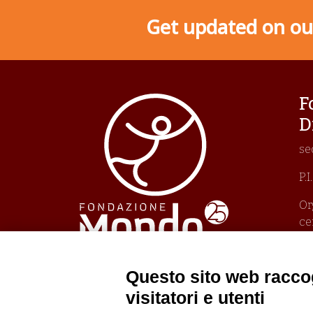
Get updated on our
F
D
se
P.
Or
ce
Un
Pr
Po
Questo sito web raccog
Po
visitatori e utenti