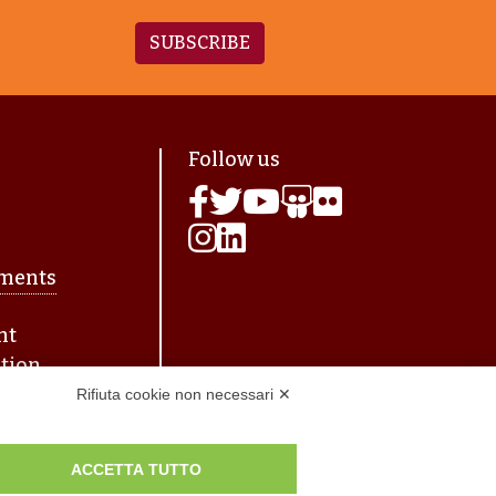
SUBSCRIBE
agina
Follow us
ments
nt
tion
Rifiuta cookie non necessari ✕
ACCETTA TUTTO