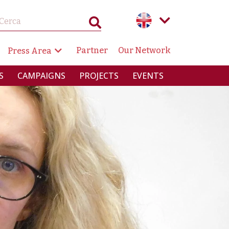
GAZIONE SECONDARIA
Partner
Our Network
Press Area
RINCIPALE
S
CAMPAIGNS
PROJECTS
EVENTS