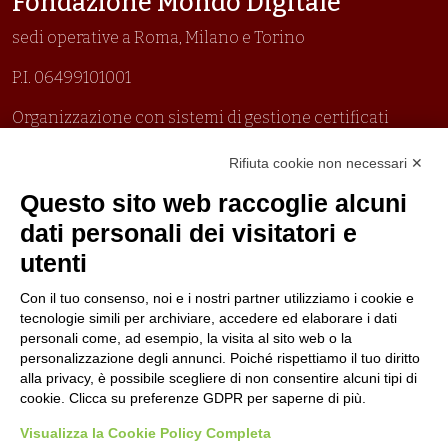
Fondazione Mondo Digitale
sedi operative a Roma, Milano e Torino
P.I. 06499101001
Organizzazione con sistemi di gestione certificati
Uni En Iso 9001:2015
Rifiuta cookie non necessari ✕
Prima emissione 26/04/2007
Politica per la parità di genere
Questo sito web raccoglie alcuni
Politica antibullismo
dati personali dei visitatori e
utenti
Con il tuo consenso, noi e i nostri partner utilizziamo i cookie e
tecnologie simili per archiviare, accedere ed elaborare i dati
personali come, ad esempio, la visita al sito web o la
Piè di pagina
Seguici su
Contatti
personalizzazione degli annunci. Poiché rispettiamo il tuo diritto
alla privacy, è possibile scegliere di non consentire alcuni tipi di
cookie. Clicca su preferenze GDPR per saperne di più.
Lavora con noi
Visualizza la Cookie Policy Completa