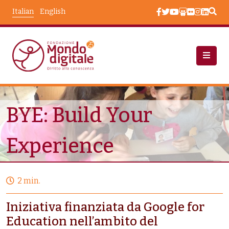
Salta al contenuto principale
Italian
English
Progetti
BYE: Build Your Experience
BYE: Build Your
Experience
2 min.
Iniziativa finanziata da Google for
Education nell’ambito del