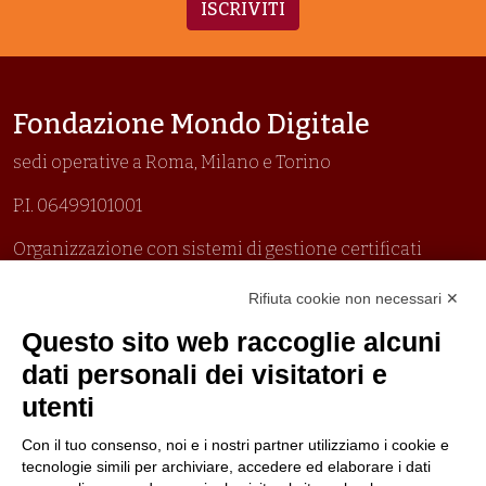
ISCRIVITI
Fondazione Mondo Digitale
sedi operative a Roma, Milano e Torino
P.I. 06499101001
Organizzazione con sistemi di gestione certificati
Uni En Iso 9001:2015
Rifiuta cookie non necessari ✕
Prima emissione 26/04/2007
Politica per la parità di genere
Questo sito web raccoglie alcuni
Politica antibullismo
dati personali dei visitatori e
utenti
Con il tuo consenso, noi e i nostri partner utilizziamo i cookie e
tecnologie simili per archiviare, accedere ed elaborare i dati