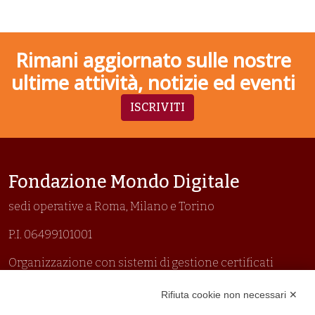
Rimani aggiornato sulle nostre
ultime attività, notizie ed eventi
ISCRIVITI
Fondazione Mondo Digitale
sedi operative a Roma, Milano e Torino
P.I. 06499101001
Organizzazione con sistemi di gestione certificati
Uni En Iso 9001:2015
Rifiuta cookie non necessari ✕
Prima emissione 26/04/2007
Politica per la parità di genere