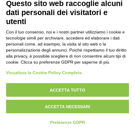
Questo sito web raccoglie alcuni
Politica antibullismo
dati personali dei visitatori e
utenti
Con il tuo consenso, noi e i nostri partner utilizziamo i cookie e
tecnologie simili per archiviare, accedere ed elaborare i dati
personali come, ad esempio, la visita al sito web o la
Piè di pagina
Seguici su
Contatti
personalizzazione degli annunci. Poiché rispettiamo il tuo diritto
alla privacy, è possibile scegliere di non consentire alcuni tipi di
cookie. Clicca su preferenze GDPR per saperne di più.
Lavora con noi
Visualizza la Cookie Policy Completa
Bandi
ACCETTA TUTTO
Amministrazione
trasparente
ACCETTA NECESSARI
Preferenze GDPR
© 2026 Fondazione Mondo Digitale