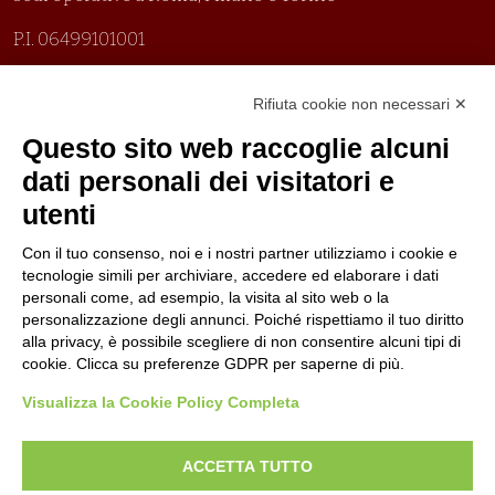
P.I. 06499101001
Organizzazione con sistemi di gestione certificati
Rifiuta cookie non necessari ✕
Uni En Iso 9001:2015
Prima emissione 26/04/2007
Questo sito web raccoglie alcuni
Politica per la parità di genere
dati personali dei visitatori e
Politica antibullismo
utenti
Con il tuo consenso, noi e i nostri partner utilizziamo i cookie e
tecnologie simili per archiviare, accedere ed elaborare i dati
personali come, ad esempio, la visita al sito web o la
personalizzazione degli annunci. Poiché rispettiamo il tuo diritto
Piè di pagina
Follow us
Contacts
alla privacy, è possibile scegliere di non consentire alcuni tipi di
cookie. Clicca su preferenze GDPR per saperne di più.
Jobs
Visualizza la Cookie Policy Completa
Announcements
ACCETTA TUTTO