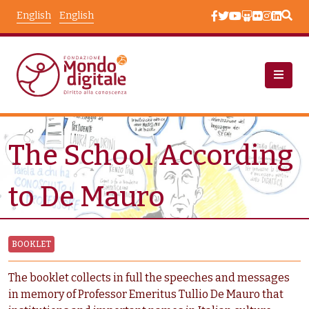
Skip to main content
English
English
Node View
Resources
Node View
The School According
to De Mauro
BOOKLET
The booklet collects in full the speeches and messages
in memory of Professor Emeritus Tullio De Mauro that