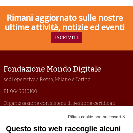
Rimani aggiornato sulle nostre
ultime attività, notizie ed eventi
ISCRIVITI
Fondazione Mondo Digitale
sedi operative a Roma, Milano e Torino
P.I. 06499101001
Organizzazione con sistemi di gestione certificati
Uni En Iso 9001:2015
Rifiuta cookie non necessari ✕
Prima emissione 26/04/2007
Politica per la parità di genere
Questo sito web raccoglie alcuni
Politica antibullismo