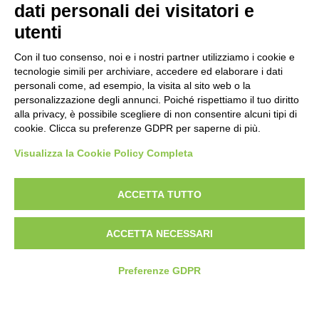
dati personali dei visitatori e
utenti
Con il tuo consenso, noi e i nostri partner utilizziamo i cookie e
tecnologie simili per archiviare, accedere ed elaborare i dati
personali come, ad esempio, la visita al sito web o la
Piè di pagina
Seguici su
Contatti
personalizzazione degli annunci. Poiché rispettiamo il tuo diritto
alla privacy, è possibile scegliere di non consentire alcuni tipi di
cookie. Clicca su preferenze GDPR per saperne di più.
Lavora con noi
Visualizza la Cookie Policy Completa
Bandi
ACCETTA TUTTO
Amministrazione
trasparente
ACCETTA NECESSARI
Preferenze GDPR
© 2026 Fondazione Mondo Digitale
Privacy Policy
Termini di utilizzo