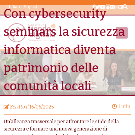
Salta al contenuto principale
Italian
English
Con cybersecurity
seminars la sicurezza
informatica diventa
Area Stampa
Con Cybersecurity Seminars La Sicurezza Informatica
patrimonio delle
Diventa Patrimonio Delle Comunità Locali
comunità locali
1 min.
Scritto il
16/06/2025
Un’alleanza trasversale per affrontare le sfide della
sicurezza e formare una nuova generazione di